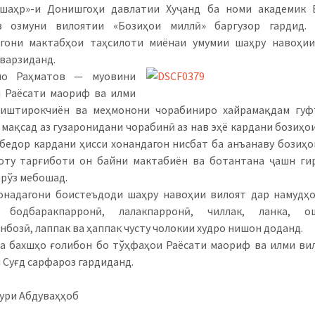
мшаҳр»-и Донишгоҳи давлатии Хуҷанд ба номи академик 
в озмуни вилоятии «Бозиҳои миллӣ» баргузор гардид.
агони мактабҳои таҳсилоти миёнаи умумии шаҳру навоҳии
варзиданд.
ло Раҳматов — муовини
 Раёсати маориф ва илми
 иштирокчиён ва меҳмонони чорабиниро хайрамақдам гуфт
и мақсад аз гузаронидани чорабинӣ аз нав эҳё кардани бозиҳо
 бедор кардани ҳисси хонандагон нисбат ба анъанаву бозиҳо
оту тарғиботи он байни мактабиён ва ботантана ҷашн ги
рўз мебошад.
онадагони боистеъдоди шаҳру навоҳии вилоят дар намудҳ
 бодбаракпарронӣ, лалакпарронӣ, чиллак, ланка, ош
нбозӣ, лаппак ва ҳаппак чусту чолокии худро нишон доданд.
а бахшҳо ғолибон бо тўҳфаҳои Раёсати маориф ва илми ви
 Суғд сарфароз гардиданд.
ури Абдуваҳҳоб