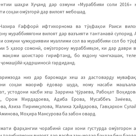
ентии шаҳри Хуҷанд дар озмуни «Мураббияи соли 2016» 
и соҳаи омӯзгорӣ дар вилоят мебошад.
 Назира Ғаффорӣ ифтихорнома ва тӯҳфаҳои Раиси вило
ону мураббияягони вилоят дар вазъияти тантанавӣ супорид. А
и озмуни ҷумҳуриявии муаллими сол ва мураббияи сол бо тӯҳ
ми 5 ҳазор сомонӣ, омӯзгорону мураббияҳое, ки дар даври 
 мақоми шоистаро гирифтанд, бо яхдону чангкашак, тел
ҷомашӯйӣ қадршиносӣ гардиданд.
аримзода низ дар баромади хеш аз дастоварду мувафақ
они соҳаи маориф ёдовар шуда, ному насаби машъала
т, устодони касби хеш Заррина Ҷӯраева, Рабоҳат Воҳидов
а, Ором Мирдадоева, Адиба Ёрова, Мусаббеъ Зиёева, 
ва, Азиза Пиримқулова, Малика Ҳайдарова, Гавҳархон Сула
Аминова, Моҳира Мансурова ба забон овард.
мати фарҳангии чорабинӣ сари хони густурда омӯзгорон 
и толибилмони вилоят дар васфи зан-модар баҳраи беш бард