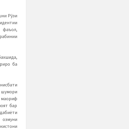
шни Рӯзи
идентии
 фаъол,
орабинии
бахшида,
риро ба
 нисбати
з шумори
и маориф
лоят бар
адабиёти
 озмуни
кистони