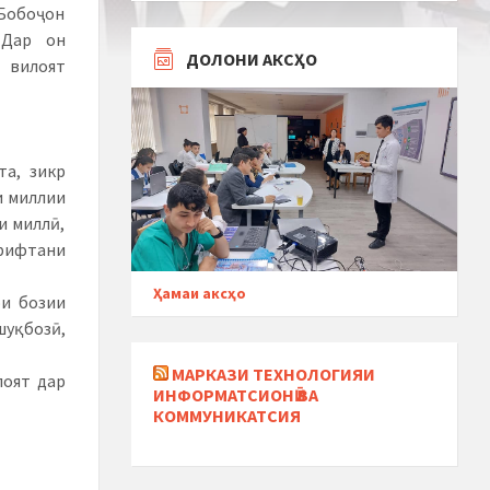
Бобоҷон
 Дар он
ДОЛОНИ АКСҲО
 вилоят
а, зикр
и миллии
и миллӣ,
рифтани
Ҳамаи аксҳо
ои бозии
уқбозӣ,
МАРКАЗИ ТЕХНОЛОГИЯИ
лоят дар
ИНФОРМАТСИОНӢ ВА
КОММУНИКАТСИЯ