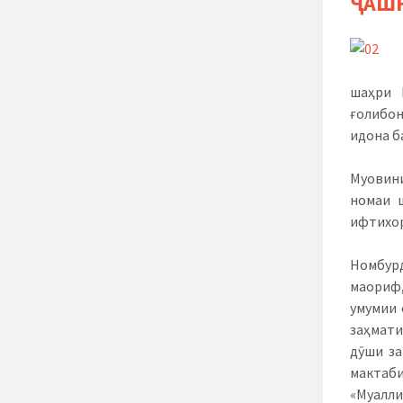
ҶАШН
шаҳри 
ғолибон
идона б
Муовини
номаи 
ифтихор
Номбурд
маориф,
умумии 
заҳмати
дӯши за
мактаб
«Муалл