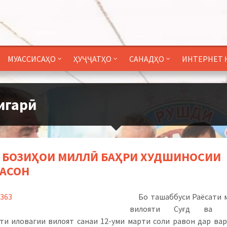
МУАССИСАҲО
ҲУҶҶАТҲО
САНАДҲО
ИНТЕРНЕТ 
игарӣ
 БОЗИҲОИ МИЛЛӢ БАҲРИ ХУДШИНОСИИ
АСОН
Бо ташаббуси Раёсати
вилояти Суғд ва М
ти иловагии вилоят санаи 12-уми марти соли равон дар ва