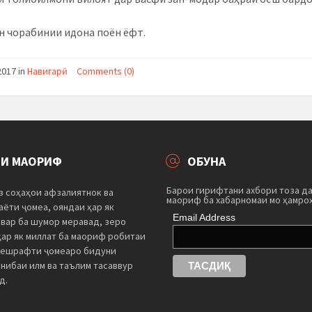
н чорабинии идона поён ёфт.
2017
in
Навигарӣ
Comments (0)
ТИ МАОРИФ
ОБУНА
Барои гирифтани ахбори тоза д
з соҳаҳои афзалиятнок ва
маориф ба хабарномаи мо ҳамро
ёти ҷомеа, ояндаи ҳар як
Email Address
швар ба шумор меравад, зеро
ҳар як миллат ба маориф робитаи
пешрафти ҷомеаро бидуни
нибаи илм ва таълим тасаввур
д.