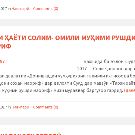
2017
in
Навигарӣ
Comments (0)
И ҲАЁТИ СОЛИМ- ОМИЛИ МУҲИМИ РУШД
РИФ
Бахшида ба эълон шуда
2017 — Соли ҷавонон дар
аи давлатии «Донишкадаи ҷумҳуриявии такмили ихтисос ва б
они соҳаи маориф» дар вилояти Суғд дар мавзӯи «Тарзи ҳаё
 муҳими рушди маориф» мизи мудаввар баргузор гардид.
(дал
2017
in
Навигарӣ
Comments (0)