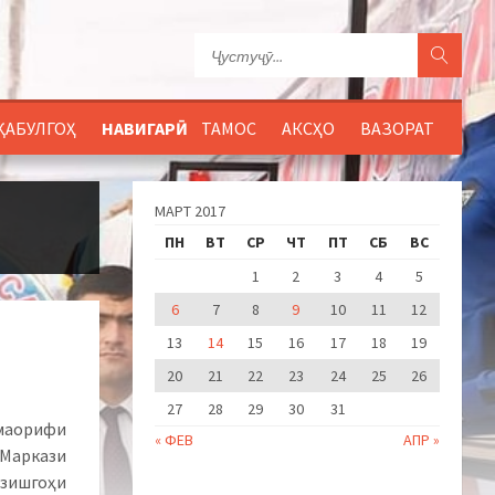
ҚАБУЛГОҲ
НАВИГАРӢ
ТАМОС
АКСҲО
ВАЗОРАТ
МАРТ 2017
ПН
ВТ
СР
ЧТ
ПТ
СБ
ВС
1
2
3
4
5
6
7
8
9
10
11
12
13
14
15
16
17
18
19
20
21
22
23
24
25
26
27
28
29
30
31
 маорифи
« ФЕВ
АПР »
аркази
рзишгоҳи