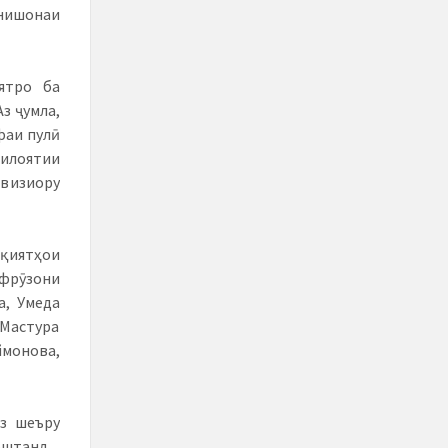
нишонаи
ятро ба
з ҷумла,
фаи пулӣ
вилоятии
евизиору
қиятҳои
фрӯзони
а, Умеда
Мастура
ймонова,
аз шеъру
оштанд.