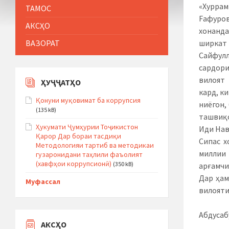
«Хурра
ТАМОС
Fафуро
АКСҲО
хонанд
ВАЗОРАТ
ширкат 
Сайфул
сардори
вилоят
ҲУҶҶАТҲО
кард, к
Қонуни муқовимат ба коррупсия
ниёгон,
(135 kB)
ташвиқ
Ҳукумати Ҷумҳурии Тоҷикистон
Иди Нав
Қарор Дар бораи тасдиқи
Сипас х
Методологияи тартиб ва методикаи
миллии
гузаронидани таҳлили фаъолият
(хавфҳои коррупсионӣ)
(350 kB)
арғамчи
Дар ҳам
Муфассал
вилояти
Абдусаб
АКСҲО