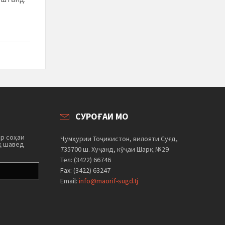
СУРОҒАИ МО
ар соҳаи
Ҷумҳурии Тоҷикистон, вилояти Суғд,
ҳ шавед
735700 ш. Хуҷанд, кӯҷаи Шарқ №29
Тел: (3422) 66746
Fax: (3422) 63247
Email:
info@maorif-sugd.tj