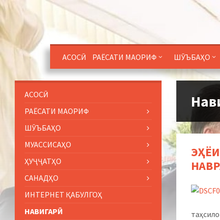
АСОСӢ
РАЁСАТИ МАОРИФ
ШӮЪБАҲО
АСОСӢ
Нав
РАЁСАТИ МАОРИФ
ШӮЪБАҲО
МУАССИСАҲО
ЭҲЁИ
ҲУҶҶАТҲО
НАВР
САНАДҲО
ИНТЕРНЕТ ҚАБУЛГОҲ
НАВИГАРӢ
таҳсило