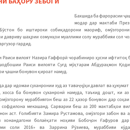
И БАҲОРУ ЗЕБОГӢ
Бахшида ба фарорасии ҷа
модар дар мактаби През
Бӯстон бо иштироки собиқадорони маориф, омӯзгорони
и давриву шаҳрии озмунҳои муаллими солу мураббияи сол ч
аргузор гардид.
 Раиси вилоят Назира Ғаффорӣ чорабиниро ҳусни ифтитоҳ 
шодбошии Раиси вилояти Суғд мӯҳтарам Абдураҳмон Қоди
и ҷашни бонувон қироат намуд.
а дар идомаи суханронии худ аз таваҷҷӯҳи давлат ва ҳукумат
 хосса ба бонувон суханронӣ намуда, таъкид дошт, ки а
омӯзгорону мураббиягон беш аз 22 ҳазор бонувон дар соҳа
 софдилона мекашанд. Сарварии беш аз 200 мактабҳои ви
нон аст. Ғолибияти Замира Рустамова, омӯзгори забон ва 
и хонандагони болаёқати ноҳияи Бобоҷон Ғафуров дар
ими соли 2016» ва Заррина Рӯзиева, мураббияи кӯда