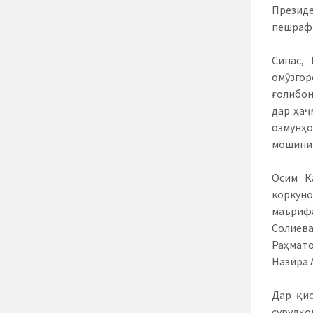
Презид
пешрафт
Сипас,
омӯзгор
ғолибон
дар ҳаҷ
озмунҳо
мошини 
Осим К
коркун
маърифа
Солиев
Раҳмато
Назира 
Дар қис
сурудҳо