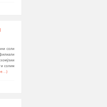
И
ни соли
 филиали
озомӯзии
ти солим
ее…)