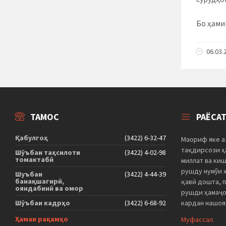
Бо ҳами
06.03.
ТАМОС
РАЁСА
Қабулгоҳ
(3422) 6-32-47
Маориф яке а
тақдирсози ҳа
Шӯъбаи таҳсилоти
(3422) 4-02-98
томактабӣ
миллат ва ки
рушду нумўи 
Шуъбаи
(3422) 4-44-39
банақшагирӣ,
қавӣ дошта, 
ояндабинӣ ва омор
рушди ҳамаҷо
Шӯъбаи кадрҳо
(3422) 6-68-92
кардан нашоя
Ҳамаи рақамҳо
Муфассал.