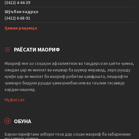
(3422) 4-44-39
Шӯъбаи кадрҳо
(3422) 6-68-92
Ҳамаи рақамҳо
РАЁСАТИ МАОРИФ
Маориф яке аз соҳаҳои афзалиятнок ва тақдирсози ҳаёти ҷомеа,
ояндаи ҳар як миллат ва кишвар ба шумор меравад, зеро рушду
нумўи ҳар як миллат ба маориф робитаи қавӣ дошта, пешрафти
ҷомеаро бидуни рушди ҳамаҷонибаи илм ва таълим тасаввур
кардан нашояд.
Муфассал.
ОБУНА
Барои гирифтани ахбори тоза дар соҳаи маориф ба хабарномаи
мо ҳамроҳ шавед