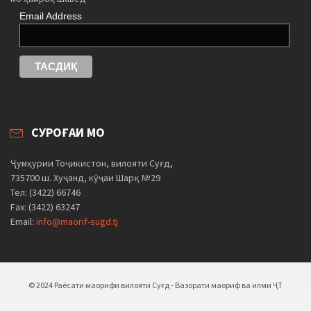
Email Address
СУРОҒАИ МО
Ҷумҳурии Тоҷикистон, вилояти Суғд,
735700 ш. Хуҷанд, кӯҷаи Шарқ №29
Тел: (3422) 66746
Fax: (3422) 63247
Email:
info@maorif-sugd.tj
© 2024 Раёсати маорифи вилояти Суғд - Вазорати маориф ва илми ҶТ