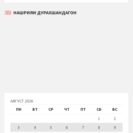
НАШРИЯИ ДУРАХШАНДАГОН
АВГУСТ 2026
ПН
ВТ
СР
ЧТ
ПТ
СБ
ВС
1
2
3
4
5
6
7
8
9