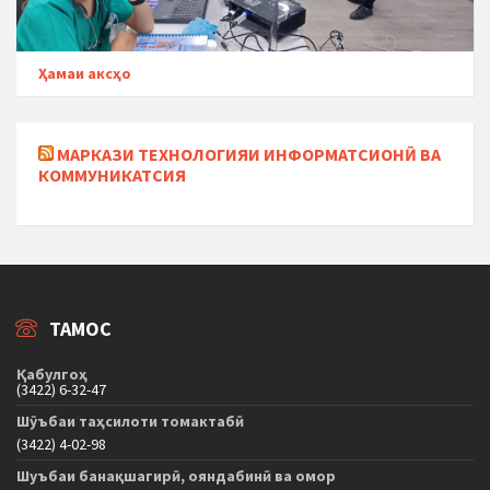
Ҳамаи аксҳо
МАРКАЗИ ТЕХНОЛОГИЯИ ИНФОРМАТСИОНӢ ВА
КОММУНИКАТСИЯ
ТАМОС
Қабулгоҳ
(3422) 6-32-47
Шӯъбаи таҳсилоти томактабӣ
(3422) 4-02-98
Шуъбаи банақшагирӣ, ояндабинӣ ва омор