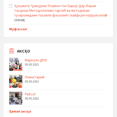
Ҳукумати Ҷумҳурии Тоҷикистон Қарор Дар бораи
тасдиқи Методологияи тартиб ва методикаи
гузаронидани таҳлили фаъолият (хавфҳои коррупсионӣ)
(350 kB)
Муфассал
АКСҲО
Маркази ДРИ
05.05.2022
Планетарий
05.05.2022
Раёсат
05.05.2022
Ҳамаи аксҳо