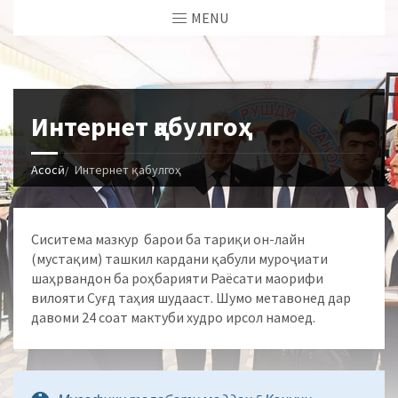
MENU
Интернет қабулгоҳ
Асосӣ
Интернет қабулгоҳ
Сиситема мазкур барои ба тариқи он-лайн
(мустақим) ташкил кардани қабули муроҷиати
шаҳрвандон ба роҳбарияти Раёсати маорифи
вилояти Суғд таҳия шудааст. Шумо метавонед дар
давоми 24 соат мактуби худро ирсол намоед.