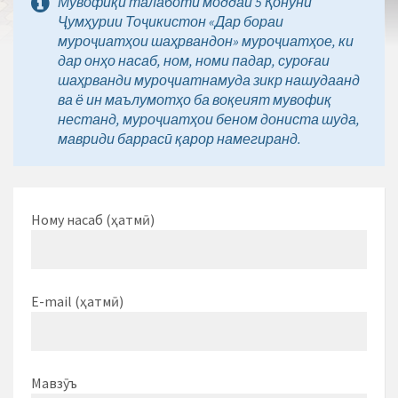
Мувофиқи талаботи моддаи 5 Қонуни
Ҷумҳурии Тоҷикистон «Дар бораи
муроҷиатҳои шаҳрвандон» муроҷиатҳое, ки
дар онҳо насаб, ном, номи падар, суроғаи
шаҳрванди муроҷиатнамуда зикр нашудаанд
ва ё ин маълумотҳо ба воқеият мувофиқ
нестанд, муроҷиатҳои беном дониста шуда,
мавриди баррасӣ қарор намегиранд.
Ному насаб (ҳатмӣ)
E-mail (ҳатмӣ)
Мавзӯъ