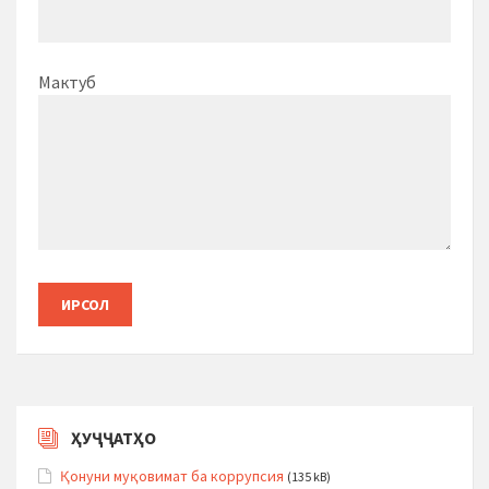
Мактуб
ҲУҶҶАТҲО
Қонуни муқовимат ба коррупсия
(135 kB)