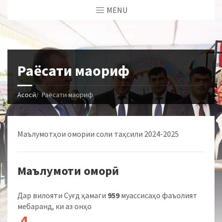
MENU
Раёсати маориф
Асосӣ
Раёсати маориф
Маълумотҳои омории соли таҳсили 2024-2025
Маълумоти оморӣ
Дар вилояти Суғд ҳамаги
959
муассисаҳо фаъолият
мебаранд, ки аз онҳо