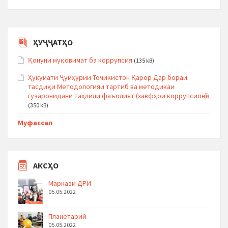
ҲУҶҶАТҲО
Қонуни муқовимат ба коррупсия
(135 kB)
Ҳукумати Ҷумҳурии Тоҷикистон Қарор Дар бораи
тасдиқи Методологияи тартиб ва методикаи
гузаронидани таҳлили фаъолият (хавфҳои коррупсионӣ)
(350 kB)
Муфассал
АКСҲО
Маркази ДРИ
05.05.2022
Планетарий
05.05.2022