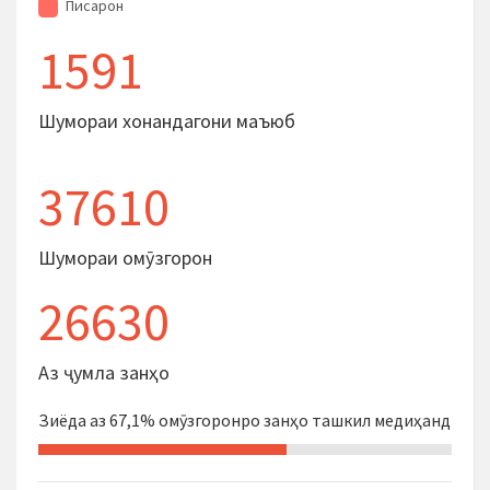
Писарон
1591
Шумораи хонандагони маъюб
37610
Шумораи омӯзгорон
26630
Аз ҷумла занҳо
Зиёда аз 67,1% омӯзгоронро занҳо ташкил медиҳанд