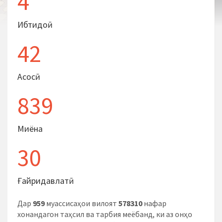
4
Ибтидоӣ
42
Асосӣ
839
Миёна
30
Ғайридавлатӣ
Дар
959
муассисаҳои вилоят
578310
нафар
хонандагон таҳсил ва тарбия меёбанд, ки аз онҳо