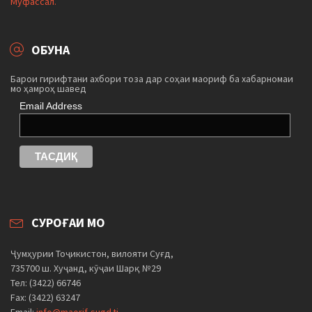
Муфассал.
ОБУНА
Барои гирифтани ахбори тоза дар соҳаи маориф ба хабарномаи
мо ҳамроҳ шавед
Email Address
СУРОҒАИ МО
Ҷумҳурии Тоҷикистон, вилояти Суғд,
735700 ш. Хуҷанд, кӯҷаи Шарқ №29
Тел: (3422) 66746
Fax: (3422) 63247