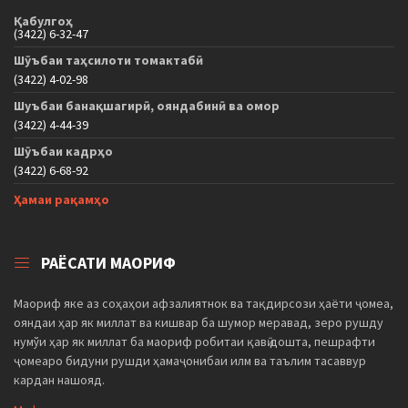
Қабулгоҳ
(3422) 6-32-47
Шӯъбаи таҳсилоти томактабӣ
(3422) 4-02-98
Шуъбаи банақшагирӣ, ояндабинӣ ва омор
(3422) 4-44-39
Шӯъбаи кадрҳо
(3422) 6-68-92
Ҳамаи рақамҳо
РАЁСАТИ МАОРИФ
Маориф яке аз соҳаҳои афзалиятнок ва тақдирсози ҳаёти ҷомеа,
ояндаи ҳар як миллат ва кишвар ба шумор меравад, зеро рушду
нумўи ҳар як миллат ба маориф робитаи қавӣ дошта, пешрафти
ҷомеаро бидуни рушди ҳамаҷонибаи илм ва таълим тасаввур
кардан нашояд.