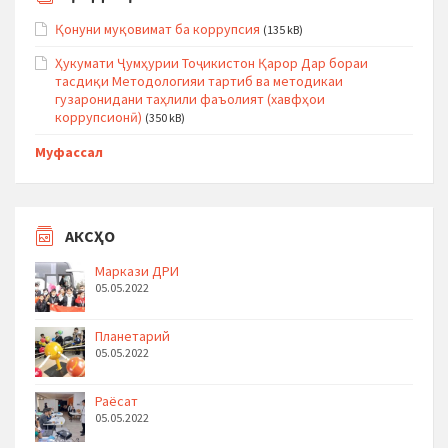
Қонуни муқовимат ба коррупсия
(135 kB)
Ҳукумати Ҷумҳурии Тоҷикистон Қарор Дар бораи
тасдиқи Методологияи тартиб ва методикаи
гузаронидани таҳлили фаъолият (хавфҳои
коррупсионӣ)
(350 kB)
Муфассал
АКСҲО
Маркази ДРИ
05.05.2022
Планетарий
05.05.2022
Раёсат
05.05.2022