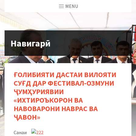
MENU
Навигарӣ
ҒОЛИБИЯТИ ДАСТАИ ВИЛОЯТИ
СУҒД ДАР ФЕСТИВАЛ-ОЗМУНИ
ҶУМҲУРИЯВИИ
«ИХТИРОЪКОРОН ВА
НАВОВАРОНИ НАВРАС ВА
ҶАВОН»
Санаи