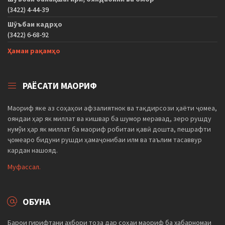
(3422) 4-44-39
Шӯъбаи кадрҳо
(3422) 6-68-92
Ҳамаи рақамҳо
РАЁСАТИ МАОРИФ
Маориф яке аз соҳаҳои афзалиятнок ва тақдирсози ҳаёти ҷомеа,
ояндаи ҳар як миллат ва кишвар ба шумор меравад, зеро рушду
нумўи ҳар як миллат ба маориф робитаи қавӣ дошта, пешрафти
ҷомеаро бидуни рушди ҳамаҷонибаи илм ва таълим тасаввур
кардан нашояд.
Муфассал.
ОБУНА
Барои гирифтани ахбори тоза дар соҳаи маориф ба хабарномаи