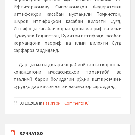
Ифтихорномаву Сипосномаҳои Федератсияи
иттифоқҳои касабаи мустақили Тоҷикистон,
Шӯрои иттифоқҳои касабаи вилояти Суғд,
Иттифоқи касабаи кормандони маориф ва илми
Ҷумҳурии Тоҷикистон, Кумитаи иттифоқи касабаи
кормандони маориф ва илми вилояти Суғд
сарфароз гардиданд.
Дар қисмати дигари чорабинӣ санъаткорон ва
хонандагони муасассисаҳои томактабӣ ва
таълимӣ барои болидагии рӯҳии иштирокчиён
сурудҳо дар васфи ватан ва омӯзгор сароиданд.
09.10.2018
in
Навигарӣ
Comments (0)
ҲУҶҶАТҲО