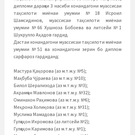
дипломи дараҷаи 3 насиби хонандагони муассисаи
таҳсилоти миёнаи умумии №18 Исроил
Шамсидинов, муассисаи таҳсилоти миёнаи
умумии №66 Хушноза Бобоева ва литсейи №1
Шукрулло Аҳадов гардид.
Дастаи хонандагони муассисаи таҳсилоти миёнаи
умумии №51 ва хонандагони зерин бо диплом
сарфароз гардиданд:
Мастура Қаҳорова (аз м.т.м.у. №5);
Маҳбуба Ҷӯраева (аз м.т.м.у. №10);
Билол Шерализода (аз м.т.м.у. №3);
Акрамҷон Мавлонов (аз м.т.м.у. №32);
Оминахон Раҳимова (аз м.т.м.у. №6);
Меҳрона Холиқова (аз м.т.м.у. №31);
Муслима Мамадова (аз м.т.м.у. №1);
Гулҷаҳон Икромова (аз литсейи №2);
Гулҷаҳон Каримова (аз м.т.м.у. №1);