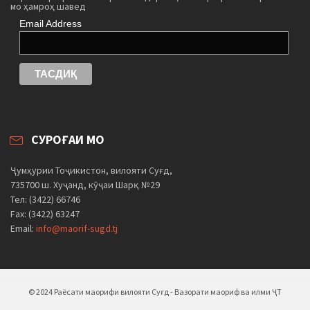
мо ҳамроҳ шавед
Email Address
СУРОҒАИ МО
Ҷумҳурии Тоҷикистон, вилояти Суғд,
735700 ш. Хуҷанд, кӯҷаи Шарқ №29
Тел: (3422) 66746
Fax: (3422) 63247
Email:
info@maorif-sugd.tj
© 2024 Раёсати маорифи вилояти Суғд - Вазорати маориф ва илми ҶТ