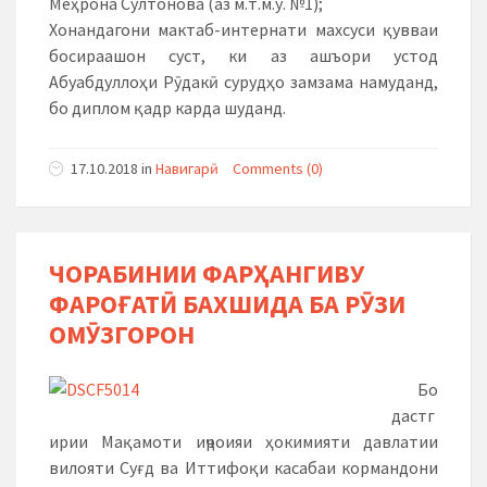
Меҳрона Султонова (аз м.т.м.у. №1);
Хонандагони мактаб-интернати махсуси қувваи
босираашон суст, ки аз ашъори устод
Абуабдуллоҳи Рӯдакӣ сурудҳо замзама намуданд,
бо диплом қадр карда шуданд.
17.10.2018
in
Навигарӣ
Comments (0)
ЧОРАБИНИИ ФАРҲАНГИВУ
ФАРОҒАТӢ БАХШИДА БА РӮЗИ
ОМӮЗГОРОН
Бо
дастг
ирии Мақамоти иҷроияи ҳокимияти давлатии
вилояти Суғд ва Иттифоқи касабаи кормандони