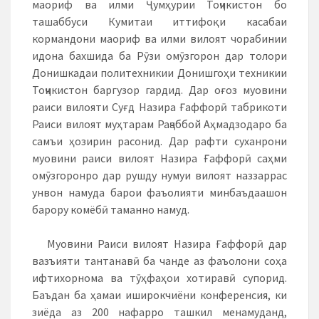
маориф ва илми Ҷумҳурии Тоҷикистон бо
ташаббуси Кумитаи иттифоқи касабаи
кормандони маориф ва илми вилоят чорабинии
идона бахшида ба Рӯзи омӯзгорон дар толори
Донишкадаи политехникии Донишгоҳи техникии
Тоҷикистон баргузор гардид. Дар оғоз муовини
раиси вилояти Суғд Назира Ғаффорӣ табрикоти
Раиси вилоят муҳтарам Раҷаббой Аҳмадзодаро ба
самъи ҳозирин расонид. Дар рафти суханрони
муовини раиси вилоят Назира Ғаффорӣ саҳми
омӯзгоронро дар рушду нумуи вилоят наззаррас
унвон намуда барои фаъолияти минбаъдаашон
барору комёбӣ таманно намуд.
Муовини Раиси вилоят Назира Ғаффорӣ дар
вазъияти тантанавӣ ба чанде аз фаъолони соҳа
ифтихорнома ва тӯҳфаҳои хотиравӣ супорид.
Баъдан ба ҳамаи иширокчиёни конференсия, ки
зиёда аз 200 нафарро ташкил менамуданд,