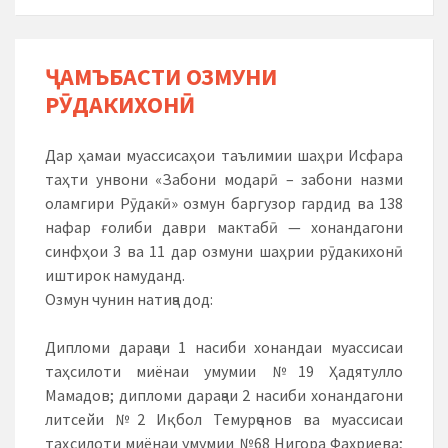
ҶАМЪБАСТИ ОЗМУНИ
РӮДАКИХОНӢ
Дар ҳамаи муассисаҳои таълимии шаҳри Исфара
таҳти унвони «Забони модарӣ – забони назми
оламгири Рӯдакӣ» озмун баргузор гардид ва 138
нафар ғолиби даври мактабӣ — хонандагони
синфҳои 3 ва 11 дар озмуни шаҳрии рӯдакихонӣ
иштирок намуданд.
Озмун чунин натиҷа дод:
Дипломи дараҷаи 1 насиби хонандаи муассисаи
таҳсилоти миёнаи умумии №19 Ҳадятулло
Мамадов; дипломи дараҷаи 2 насиби хонандагони
литсейи №2 Иқбол Темурҷонов ва муассисаи
таҳсилоти миёнаи умумии №68 Нигора Фахриева;