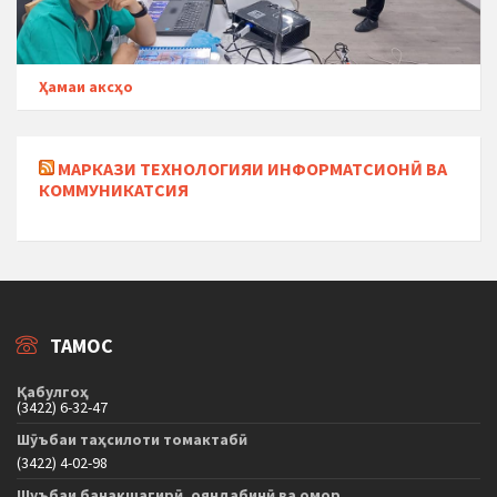
Ҳамаи аксҳо
МАРКАЗИ ТЕХНОЛОГИЯИ ИНФОРМАТСИОНӢ ВА
КОММУНИКАТСИЯ
ТАМОС
Қабулгоҳ
(3422) 6-32-47
Шӯъбаи таҳсилоти томактабӣ
(3422) 4-02-98
Шуъбаи банақшагирӣ, ояндабинӣ ва омор