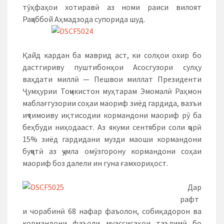
тӯҳфаҳои хотиравӣ аз номи раиси вилоят
Раҷаббой Аҳмадзода супорида шуд.
Қайд кардан ба маврид аст, ки солҳои охир бо
дастгириву пуштибонҳои Асосгузори сулҳу
ваҳдати миллӣ — Пешвои миллат Президенти
Ҷумҳурии Тоҷикистон муҳтарам Эмомалӣ Раҳмон
маблағгузории соҳаи маориф зиёд гардида, вазъи
иҷтимоиву иқтисодии кормандони маориф рӯ ба
беҳбуди ниҳодааст. Аз якуми сентябри соли ҷорӣ
15% зиёд гардидани музди маоши кормандони
буҷҷетӣ аз ҷумла омӯзгорону кормандони соҳаи
маориф боз далели ин гуна ғамхориҳост.
Дар
рафт
и чорабинӣ 68 нафар фаъолон, собиқадорон ва
кормандони фаъоли муассисаҳои таълимӣ бо