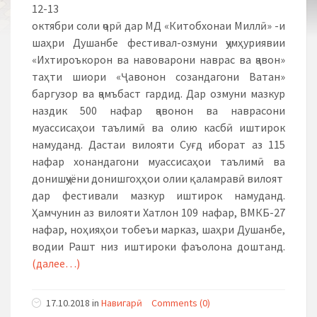
12-13
октябри соли ҷорӣ дар МД «Китобхонаи Миллӣ» -и
шаҳри Душанбе фестивал-озмуни ҷумҳуриявии
«Ихтироъкорон ва навоварони наврас ва ҷавон»
таҳти шиори «Ҷавонон созандагони Ватан»
баргузор ва ҷамъбаст гардид. Дар озмуни мазкур
наздик 500 нафар ҷавонон ва наврасони
муассисаҳои таълимӣ ва олию касбӣ иштирок
намуданд. Дастаи вилояти Суғд иборат аз 115
нафар хонандагони муассисаҳои таълимӣ ва
донишҷуёни донишгоҳҳои олии қаламравӣ вилоят
дар фестивали мазкур иштирок намуданд.
Ҳамчунин аз вилояти Хатлон 109 нафар, ВМКБ-27
нафар, ноҳияҳои тобеъи марказ, шаҳри Душанбе,
водии Рашт низ иштироки фаъолона доштанд.
(далее…)
17.10.2018
in
Навигарӣ
Comments (0)