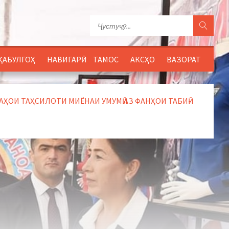
ҚАБУЛГОҲ
НАВИГАРӢ
ТАМОС
АКСҲО
ВАЗОРАТ
И ТАҲСИЛОТИ МИЁНАИ УМУМӢ АЗ ФАНҲОИ ТАБИӢ-