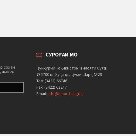
СУРОҒАИ МО
ар соҳаи
Ҷумҳурии Тоҷикистон, вилояти Суғд,
ҳ шавед
735700 ш. Хуҷанд, кӯҷаи Шарқ №29
Тел: (3422) 66746
Fax: (3422) 63247
Email:
info@maorif-sugd.tj