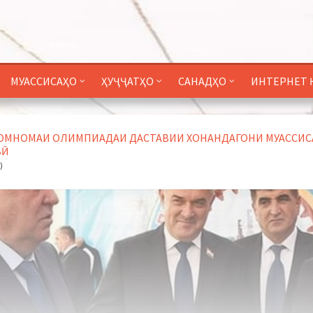
МУАССИСАҲО
ҲУҶҶАТҲО
САНАДҲО
ИНТЕРНЕТ 
МНОМАИ ОЛИМПИАДАИ ДАСТАВИИ ХОНАНДАГОНИ МУАССИСАҲО
Ӣ
)