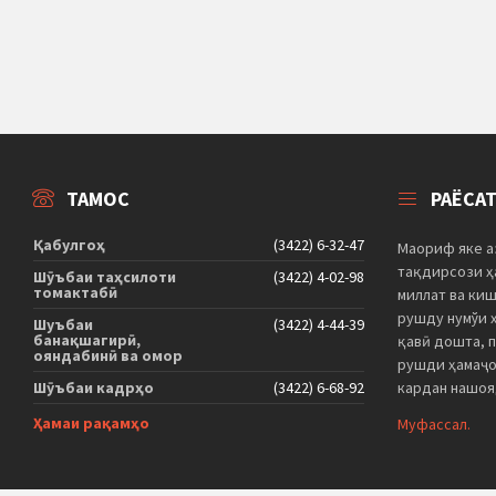
ТАМОС
РАЁСА
Қабулгоҳ
(3422) 6-32-47
Маориф яке а
тақдирсози ҳа
Шӯъбаи таҳсилоти
(3422) 4-02-98
томактабӣ
миллат ва ки
рушду нумўи 
Шуъбаи
(3422) 4-44-39
банақшагирӣ,
қавӣ дошта, 
ояндабинӣ ва омор
рушди ҳамаҷо
Шӯъбаи кадрҳо
(3422) 6-68-92
кардан нашоя
Ҳамаи рақамҳо
Муфассал.