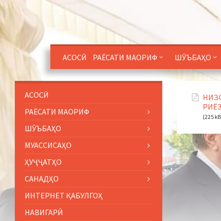
АСОСӢ
РАЁСАТИ МАОРИФ
ШӮЪБАҲО
АСОСӢ
НИЗО
РИЁЗ
РАЁСАТИ МАОРИФ
(225 kB
ШӮЪБАҲО
МУАССИСАҲО
ҲУҶҶАТҲО
САНАДҲО
ИНТЕРНЕТ ҚАБУЛГОҲ
НАВИГАРӢ