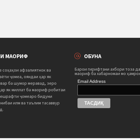
ТИ МАОРИФ
ОБУНА
Барои гирифтани ахбори тоза д
з соҳаҳои афзалиятнок ва
маориф ба хабарномаи мо ҳамро
ёти ҷомеа, ояндаи ҳар як
Email Address
швар ба шумор меравад, зеро
ҳар як миллат ба маориф робитаи
пешрафти ҷомеаро бидуни
нибаи илм ва таълим тасаввур
д.