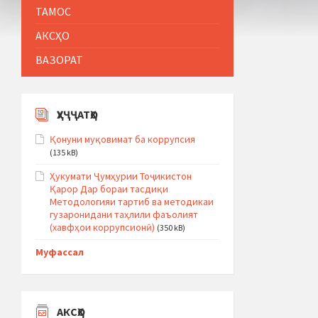
ТАМОС
АКСҲО
ВАЗОРАТ
ҲУҶҶАТҲО
Қонуни муқовимат ба коррупсия
(135 kB)
Ҳукумати Ҷумҳурии Тоҷикистон
Қарор Дар бораи тасдиқи
Методологияи тартиб ва методикаи
гузаронидани таҳлили фаъолият
(хавфҳои коррупсионӣ)
(350 kB)
Муфассал
АКСҲО