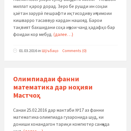
миллат қарор дорад. Зеро бе рушди ин соҳаи
ҳаётан зарурӣ пешрафти иқтисодиву иҷтимоии
кишварро тасаввур кардан нашояд. Барои
тақвият бахшидани соҳа иҷрои чанд ҳадафҳо бар
фоидаи кор мебуд.
(далее…)
01.03.2016
in
Шӯъбаҳо
Comments (0)
Олимпиадаи фанни
математика дар ноҳияи
Мастчоҳ
Санаи 25.02.2016 дар мактаби №17 аз фанни
математика олимпиада гузаронида шуд, ки
дониши хонандагон тариқи компютер санҷида