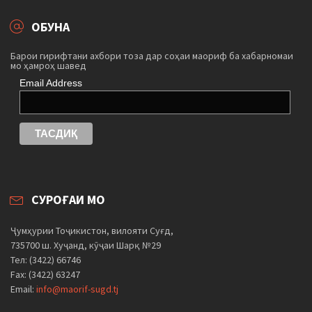
ОБУНА
Барои гирифтани ахбори тоза дар соҳаи маориф ба хабарномаи
мо ҳамроҳ шавед
Email Address
СУРОҒАИ МО
Ҷумҳурии Тоҷикистон, вилояти Суғд,
735700 ш. Хуҷанд, кӯҷаи Шарқ №29
Тел: (3422) 66746
Fax: (3422) 63247
Email:
info@maorif-sugd.tj