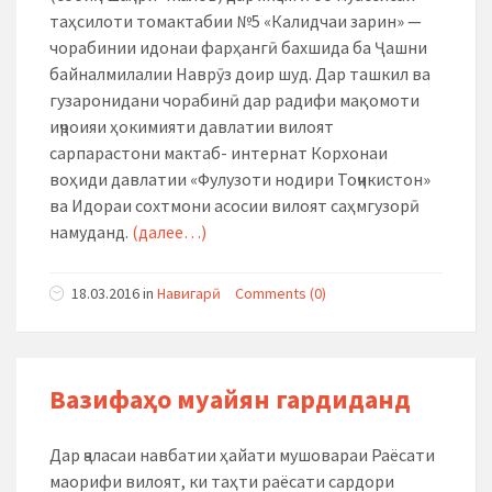
таҳсилоти томактабии №5 «Калидчаи зарин» —
чорабинии идонаи фарҳангӣ бахшида ба Ҷашни
байналмилалии Наврӯз доир шуд. Дар ташкил ва
гузаронидани чорабинӣ дар радифи мақомоти
иҷроияи ҳокимияти давлатии вилоят
сарпарастони мактаб- интернат Корхонаи
воҳиди давлатии «Фулузоти нодири Тоҷикистон»
ва Идораи сохтмони асосии вилоят саҳмгузорӣ
намуданд.
(далее…)
18.03.2016
in
Навигарӣ
Comments (0)
Вазифаҳо муайян гардиданд
Дар ҷаласаи навбатии ҳайати мушовараи Раёсати
маорифи вилоят, ки таҳти раёсати сардори