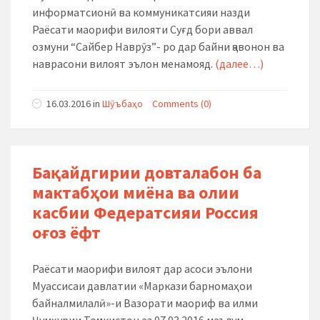
информатсионӣ ва коммуникатсияи назди
Раёсати маорифи вилояти Суғд
бори аввал
озмуни “Сайбер Наврӯз”- ро дар байни ҷавонон ва
наврасони вилоят эълон менамояд.
(далее…)
16.03.2016
in
Шӯъбаҳо
Comments (0)
Бақайдгирии довталабон ба
мактабҳои миёна ва олии
касбии Федератсияи Россия
оғоз ёфт
Раёсати маорифи вилоят дар асоси эълони
Муассисаи давлатии «Маркази барномаҳои
байналмилалӣ»-и Вазорати маориф ва илми