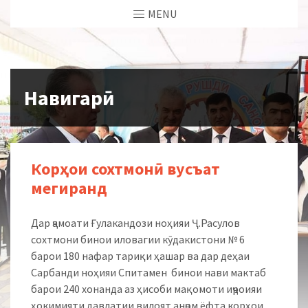
MENU
Навигарӣ
Корҳои сохтмонӣ вусъат
мегиранд
Дар ҷамоати Ғулакандози ноҳияи Ҷ.Расулов
сохтмони бинои иловагии кӯдакистони № 6
барои 180 нафар тариқи ҳашар ва дар деҳаи
Сарбанди ноҳияи Спитамен бинои нави мактаб
барои 240 хонанда аз ҳисоби мақомоти иҷроияи
ҳокимияти давлатии вилоят анҷом ёфта корҳои