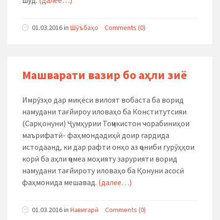
шуд.
(далее…)
01.03.2016
in
Шӯъбаҳо
Comments (0)
Машварати вазир бо аҳли зиё
Имрӯзҳо дар миқёси вилоят вобаста ба ворид
намудани тағйироу иловаҳо ба Конститутсияи
(Сарқонуни) Ҷумҳурии Тоҷикистон чорабиниҳои
маърифатӣ- фаҳмондадиҳӣ доир гардида
истодаанд, ки дар рафти онҳо аз ҷониби гурӯҳҳои
корӣ ба аҳли ҷомеа моҳияту зарурияти ворид
намудани тағйироту иловаҳо ба Қонуни асосӣ
фаҳмонида мешавад.
(далее…)
01.03.2016
in
Навигарӣ
Comments (0)