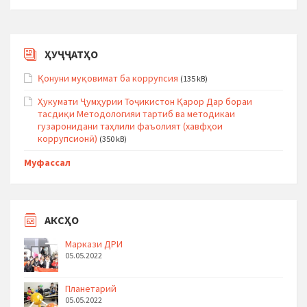
ҲУҶҶАТҲО
Қонуни муқовимат ба коррупсия
(135 kB)
Ҳукумати Ҷумҳурии Тоҷикистон Қарор Дар бораи
тасдиқи Методологияи тартиб ва методикаи
гузаронидани таҳлили фаъолият (хавфҳои
коррупсионӣ)
(350 kB)
Муфассал
АКСҲО
Маркази ДРИ
05.05.2022
Планетарий
05.05.2022