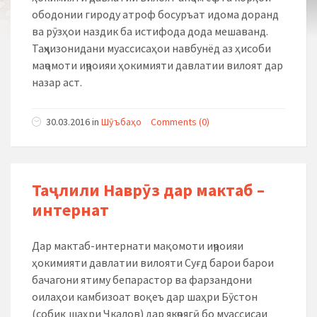
ободонии гироду атроф босуръат идома доранд
ва рӯзҳои наздик ба истифода дода мешаванд.
Таҷҳизонидани муассисаҳои навбунёд аз ҳисоби
маҷомоти иҷроияи ҳокимияти давлатии вилоят дар
назар аст.
30.03.2016
in
Шӯъбаҳо
Comments (0)
Таҷлили Наврӯз дар мактаб –
интернат
Дар мактаб-интернати мақомоти иҷроияи
ҳокимияти давлатии вилояти Суғд барои барои
бачагони ятиму бепарастор ва фарзандони
оилаҳои камбизоат воқеъ дар шаҳри Бӯстон
(собиқ шаҳри Чкалов) дар якҷоягӣ бо муассисаи