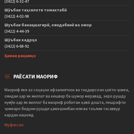
(3422) 6-32-47
Шӯъбаи таҳсилоти томактабӣ
(3422) 4-02-98
Шуъбаи банақшагирӣ, ояндабинӣ ва омор
(3422) 4-44-39
Шӯъбаи кадрҳо
(3422) 6-68-92
Ҳамаи рақамҳо
РАЁСАТИ МАОРИФ
Маориф яке аз соҳаҳои афзалиятнок ва тақдирсози ҳаёти ҷомеа,
ояндаи ҳар як миллат ва кишвар ба шумор меравад, зеро рушду
нумўи ҳар як миллат ба маориф робитаи қавӣ дошта, пешрафти
ҷомеаро бидуни рушди ҳамаҷонибаи илм ва таълим тасаввур
кардан нашояд.
Муфассал.