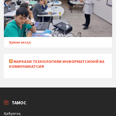
Ҳамаи аксҳо
МАРКАЗИ ТЕХНОЛОГИЯИ ИНФОРМАТСИОНӢ ВА
КОММУНИКАТСИЯ
ТАМОС
Қабулгоҳ