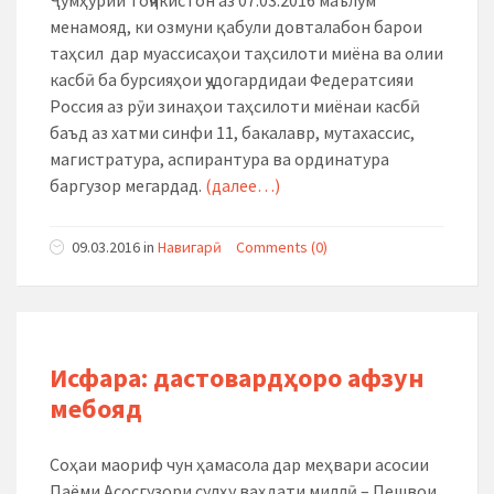
Ҷумҳурии Тоҷикистон аз 07.03.2016 маълум
менамояд, ки озмуни қабули довталабон барои
таҳсил дар муассисаҳои таҳсилоти миёна ва олии
касбӣ ба бурсияҳои ҷудогардидаи Федератсияи
Россия аз рӯи зинаҳои таҳсилоти миёнаи касбӣ
баъд аз хатми синфи 11, бакалавр, мутахассис,
магистратура, аспирантура ва ординатура
баргузор мегардад.
(далее…)
09.03.2016
in
Навигарӣ
Comments (0)
Исфара: дастовардҳоро афзун
мебояд
Соҳаи маориф чун ҳамасола дар меҳвари асосии
Паёми Асосгузори сулҳу ваҳдати миллӣ – Пешвои