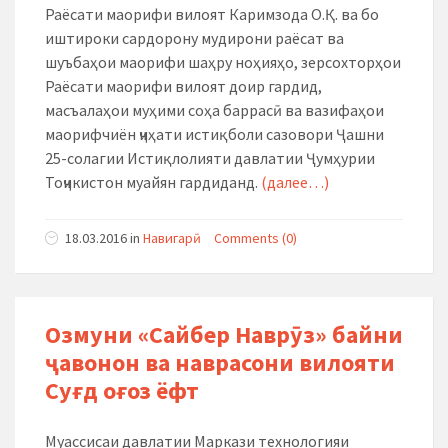
Раёсати маорифи вилоят Каримзода О.Қ. ва бо
иштироки сардорону мудирони раёсат ва
шуъбаҳои маорифи шаҳру ноҳияҳо, зерсохторҳои
Раёсати маорифи вилоят доир гардид,
масъалаҳои муҳими соҳа баррасӣ ва вазифаҳои
маорифчиён ҷиҳати истиқболи сазовори Ҷашни
25-солагии Истиқлолияти давлатии Ҷумҳурии
Тоҷикистон муайян гардиданд.
(далее…)
18.03.2016
in
Навигарӣ
Comments (0)
Озмуни «Сайбер Наврӯз» байни
ҷавонон ва наврасони вилояти
Суғд оғоз ёфт
Муассисаи давлатии Маркази технологияи