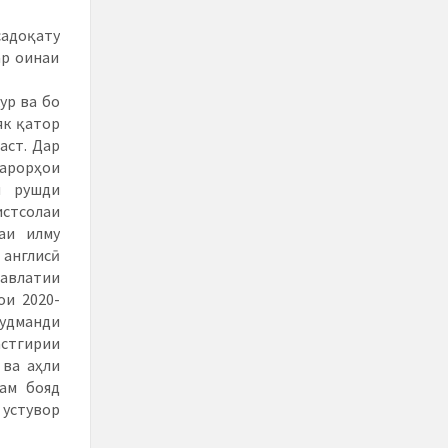
садоқату
ар оинаи
ур ва бо
як қатор
аст. Дар
қарорҳои
и рушди
стсолаи
аи илму
 англисӣ
давлатии
ои 2020-
судманди
астгирии
 ва аҳли
ам бояд
 устувор