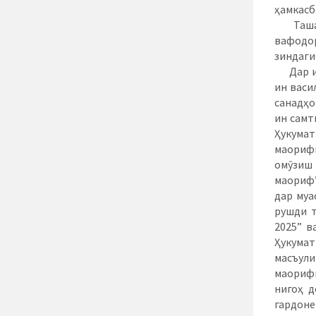
ҳамкасб
Ташакку
вафодор
зиндаги
Дар ин 
ин васи
санадҳо
ин самт
Ҳукума
маориф
омӯзиш
маориф”
дар муа
рушди т
2025” в
Ҳукумат
масъули
маориф
нигоҳ д
гардоне