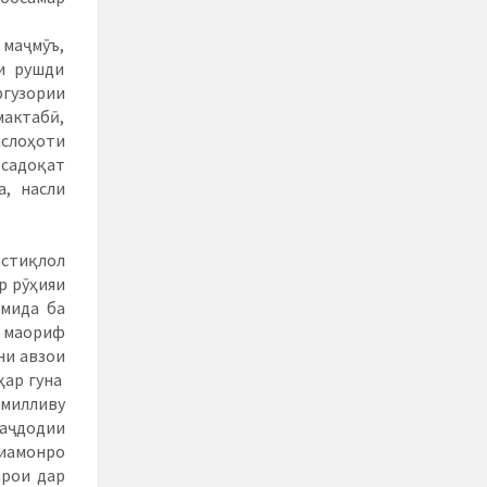
 маҷмӯъ,
и рушди
ргузории
мактабӣ,
ислоҳоти
 садоқат
а, насли
истиқлол
р рӯҳияи
амида ба
и маориф
ни авзои
ҳар гуна
 милливу
 аҷдодии
иамонро
арои дар