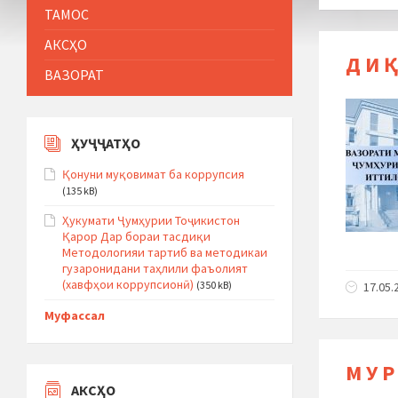
ТАМОС
АКСҲО
Д И Қ
ВАЗОРАТ
ҲУҶҶАТҲО
Қонуни муқовимат ба коррупсия
(135 kB)
Ҳукумати Ҷумҳурии Тоҷикистон
Қарор Дар бораи тасдиқи
Методологияи тартиб ва методикаи
гузаронидани таҳлили фаъолият
(хавфҳои коррупсионӣ)
(350 kB)
17.05.
Муфассал
М У Р
АКСҲО