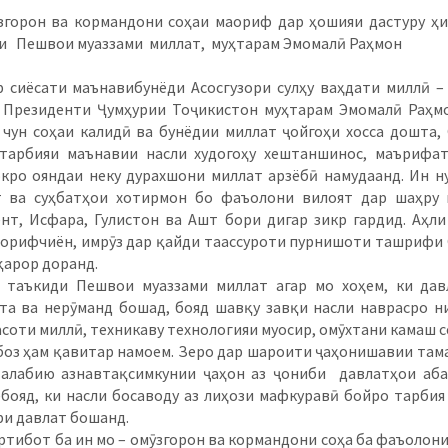
рон ва кормандони соҳаи маориф дар ҳошияи дастуру ҳи
и Пешвои муаззами миллат, муҳтарам Эмомалӣ Раҳмон
ёсати маънавибунёди Асосгузори сулҳу ваҳдати миллӣ –
 Президенти Ҷумҳурии Тоҷикистон муҳтарам Эмомалӣ Раҳм
чун соҳаи калидӣ ва бунёдии миллат ҷойгоҳи хосса дошта,
тарбияи маънавии насли худогоҳу хештаншинос, маърифа
кро ояндаи неку дурахшони миллат арзёбӣ намудаанд. Ин н
т ва суҳбатҳои хотирмон бо фаъолони вилоят дар шаҳру 
нт, Исфара, Гулистон ва Ашт бори дигар зикр гардид. Аҳли
аорифчиён, имрӯз дар қайди таассуроти пурнишоти ташрифи
қарор доранд.
киди Пешвои муаззами миллат агар мо хоҳем, ки дав
а ва нерӯманд бошад, бояд шавқу завқи насли наврасро н
соти миллӣ, техникаву технологияи муосир, омӯхтани камаш с
боз ҳам қавитар намоем. Зеро дар шароити ҷаҳонишавии там
алабию азнавтақсимкунии ҷаҳон аз ҷониби давлатҳои аб
бояд, ки насли босаводу аз лиҳози мафкуравӣ бойро тарбия
ри давлат бошанд.
ибот ба ин мо – омӯзгорон ва кормандони соҳа ба фаъолони