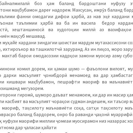
байналмилалӣ боз ҳам баланд бардоштани нуфузу э
тони маҳбубамон дареғ надорем. Махсусан, имрӯз баланд ба
аълими фанни омодагии дифои ҳарбӣ, аз нав эҳё кардани
мъонаи таълимии ҳарбӣ ва ба ин васила бедор кардан
ӯстӣ, хештаншиносӣ ва худогоҳии миллӣ аз вазифаҳои
иён маҳсуб мешавад.
уҳайё кардани зиндагии шоистаи мардум мутахассисони со
, ихтироъкор ва ташкилотчӣ заруранд. Аз ин лиҳоз, моро зарур
и мактаб барои омодасозии кадрҳои замони муосир азму суб
ни комил дорем, ки ҳамаи шумо — фаъолони вилоят, му
о дарки масъулият ҷонибдорӣ менамоед ва дар ҳамбастаг
ии кишвари маҳбубамон, пешрафти маориф ва маънавиёт
рзишманд мегузорем.
они гиромӣ, шуморо даъват менамоем, ки дар ин масир ҳам
ли касбият ва масъулият чораҳои судман андешем, ки таъсир в
 маориф, таҳсилоту маънавиёти соҳа, сатҳи таҳсилоту ма
аврасро баланд бардорем, онро ба раванди ҷаҳонӣ муаррифӣ
оҳ нуфузи маорифи миллии ҷомеаи муосирамон низ назаррас хо
тнома дар ҷаласаи ҳайати