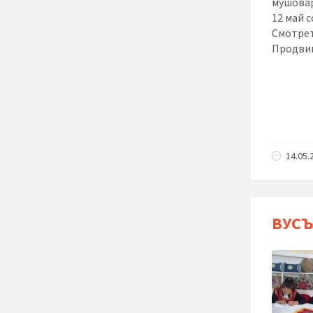
мушовар
12 май с
Смотрет
Продви
14.05.
ВУСЪ