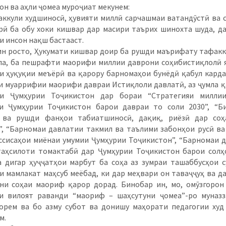
он ва аҳли ҷомеа муроҷиат мекунем:
ли худшиносӣ, ҳувияти миллӣ сарчашмаи ватандӯстӣ ва 
ӣ ба обу хоки кишвар дар масири таърих шинохта шуда, д
и инсон нақш бастааст.
росто, Ҳукумати кишвар доир ба рушди маърифату тафакк
ла, ба пешрафти маорифи миллии даврони соҳибистиқлолӣ 
и ҳуқуқии меъёрӣ ва қарору барномаҳои бунёдӣ қабул карда
и муаррифии маорифи давраи Истиқлоли давлатӣ, аз ҷумла 
ти Ҷумҳурии Тоҷикистон дар бораи “Стратегияи милли
и Ҷумҳурии Тоҷикистон барои давраи то соли 2030”, “Би
 ва рушди фанҳои табиатшиносӣ, дақиқ, риёзӣ дар соҳ
, “Барномаи давлатии такмил ва таълими забонҳои русӣ ва
ссисаҳои миёнаи умумии Ҷумҳурии Тоҷикистон”, “Барномаи 
аҳсилоти томактабӣ дар Ҷумҳурии Тоҷикистон барои солҳ
а дигар ҳуҷҷатҳои марбут ба соҳа аз зумраи ташаббусҳои 
и мамлакат маҳсуб меёбад, ки дар меҳвари он таваҷҷуҳ ва д
ни соҳаи маориф қарор дорад. Бинобар ин, мо, омӯзгорон
и вилоят раванди “маориф – шаҳсутуни ҷомеа”-ро муназз
орем ва бо азму субот ва донишу маҳорати педагогии худ
м.