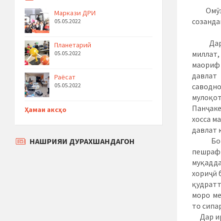
Омӯзго
Маркази ДРИ
созанда
05.05.2022
Дар си
Планетарий
миллат,
05.05.2022
маориф 
давлат 
Раёсат
05.05.2022
саводно
мулоқо
Панҷаке
Ҳамаи аксҳо
хосса м
давлат 
Бо таъ
НАШРИЯИ ДУРАХШАНДАГОН
пешрафт
муқадда
хориҷӣ 
қудратт
моро ме
то сипа
Дар ирт