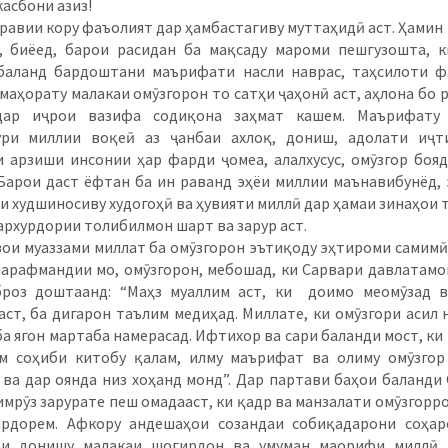
бони азиз!
и кору фаъолият дар ҳамбастагиву муттаҳидӣ аст. Ҳамин
, биёед, барои расидан ба мақсаду мароми пешгузошта, 
баланд бардоштани маърифати насли наврас, таҳсилоти 
 маҳорату малакаи омӯзгорон то сатҳи ҷаҳонӣ аст, аҳлона бо 
дар иҷрои вазифа содиқона заҳмат кашем. Маърифату
ури миллии воқеӣ аз ҷанбаи ахлоқ, дониш, адолати иҷт
 арзиши инсонии ҳар фарди ҷомеа, алалхусус, омӯзгор боя
Барои даст ёфтан ба ин раванд эҳёи миллии маънавибунёд, 
и худшиносиву худогоҳӣ ва ҳувияти миллӣ дар ҳамаи зинаҳои 
архурдории толибилмон шарт ва зарур аст.
муаззами миллат ба омӯзгорон эътиқоду эҳтироми самимӣ
арафмандии мо, омӯзгорон, мебошад, ки Сарвари давлатамо
броз доштаанд: “Маҳз муаллим аст, ки доимо меомӯзад в
аст, ба дигарон таълим медиҳад. Миллате, ки омӯзгори асил 
 ба ягон мартаба намерасад. Ифтихор ва сари баланди мост, ки
м соҳиби китобу қалам, илму маърифат ва олиму омӯзгор
 ва дар оянда низ хоҳанд монд”. Дар партави баҳои баланди
имрӯз зарурате пеш омадааст, ки қадр ва манзалати омӯзгорро
ардорем. Афкору андешаҳои созандаи собиқадарони соҳар
ти донишу малакаи шогирдон ва умуман маорифи миллӣ 