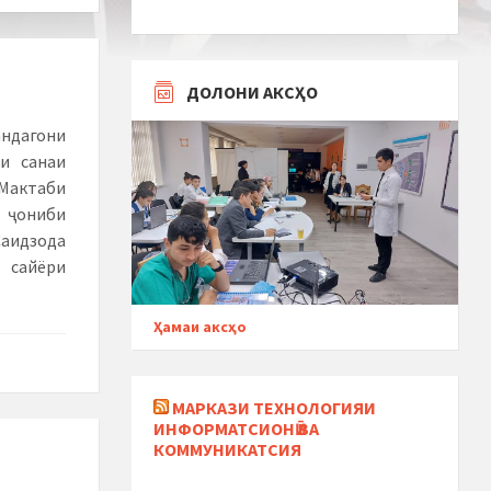
ДОЛОНИ АКСҲО
андагони
и санаи
 Мактаби
з ҷониби
Саидзода
сайёри
Ҳамаи аксҳо
МАРКАЗИ ТЕХНОЛОГИЯИ
ИНФОРМАТСИОНӢ ВА
КОММУНИКАТСИЯ