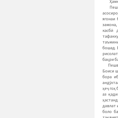
Ҳамкас
Пешрави
асосиро
ягонаи 
замона,
касбӣ 
тафакк
таъмини
бошад. 
рисолат
баҳри б
Пешвои 
Боиси ш
бора и
андӯхта
ҳеҷ гоҳ
аз қади
ҳастанд
давлат 
боло б
тақвия