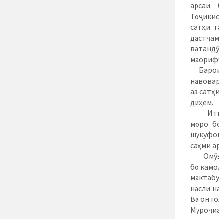
арсаи 
Тоҷикис
сатҳи т
дастҷа
ватанд
маорифч
Барои м
навовар
аз сатҳ
диҳем.
Итмино
моро б
шукуфо
саҳми а
Омӯзгор
бо камо
мактабу
насли н
Ва он г
Муроҷиа