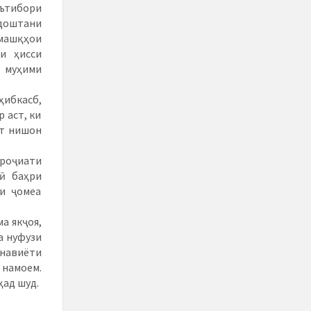
ътибори
рдоштани
 машқҳои
и ҳисси
 муҳими
ҳибкасб,
 аст, ки
от нишон
роҷиати
ӣ баҳри
и ҷомеа
а якҷоя,
а нуфузи
ънавиёти
 намоем.
ҳад шуд.