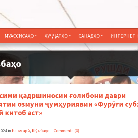
МУАССИСАҲО
ҲУҶҶАТҲО
САНАДҲО
ИНТЕРНЕТ 
баҳо
сими қадршиносии ғолибони даври
ятии озмуни ҷумҳуриявии «Фурӯғи суб
ӣ китоб аст»
2024
in
Навигарӣ
,
Шӯъбаҳо
Comments (0)