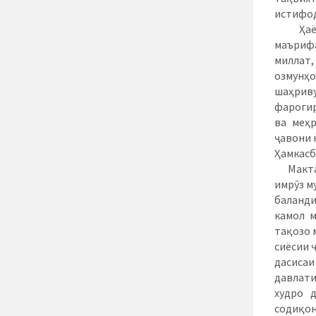
истифод
Ҳаёти в
маъриф
миллат,
озмунҳо
шаҳриву
фарогир
ва меҳр
ҷавони 
Ҳамкасб
Мактабҳ
имрӯз м
баланди
камол м
тақозо 
сиёсии 
дасисаи
давлати
худро 
содиқон