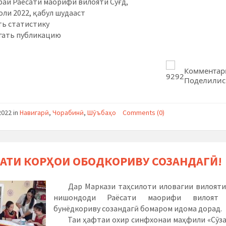
аи Раёсати маорифи вилояти Суғд,
оли 2022, қабул шудааст
ь статистику
гать публикацию
Комментар
92
92
Поделилис
2022
in
Навигарӣ
,
Чорабинӣ
,
Шӯъбаҳо
Comments (0)
АТИ КОРҲОИ ОБОДКОРИВУ СОЗАНДАГӢ!
Дар Маркази таҳсилоти иловагии вилояти
нишондоди Раёсати маорифи вилоят 
бунёдкориву созандагӣ бомаром идома дорад.
Таи ҳафтаи охир синфхонаи маҳфили «Сӯза