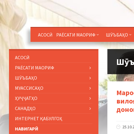
АСОСӢ
РАЁСАТИ МАОРИФ
ШӮЪБАҲО
АСОСӢ
Шӯъ
РАЁСАТИ МАОРИФ
ШӮЪБАҲО
МУАССИСАҲО
Маро
ҲУҶҶАТҲО
вило
доно
САНАДҲО
ИНТЕРНЕТ ҚАБУЛГОҲ
25.10.
НАВИГАРӢ