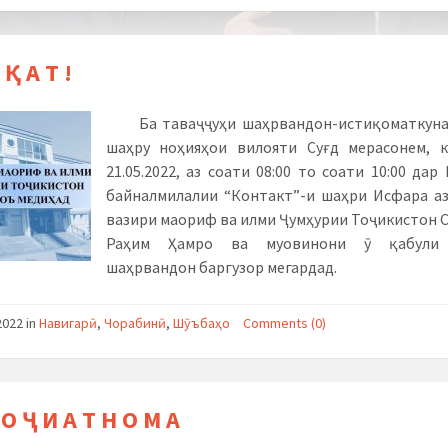
 Қ А Т !
Ба таваҷҷуҳи шаҳрвандон-истиқоматкун
шаҳру ноҳияҳои вилояти Суғд мерасонем, к
21.05.2022, аз соати 08:00 то соати 10:00 дар
байналмилалии “Контакт”-и шаҳри Исфара а
вазири маориф ва илми Ҷумҳурии Тоҷикистон 
Раҳим Ҳамро ва муовинони ӯ қабули 
шаҳрвандон баргузор мегардад.
2022
in
Навигарӣ
,
Чорабинӣ
,
Шӯъбаҳо
Comments (0)
 О Ҷ И А Т Н О М А