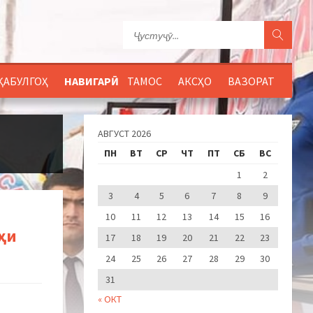
ҚАБУЛГОҲ
НАВИГАРӢ
ТАМОС
АКСҲО
ВАЗОРАТ
АВГУСТ 2026
ПН
ВТ
СР
ЧТ
ПТ
СБ
ВС
1
2
3
4
5
6
7
8
9
10
11
12
13
14
15
16
ҳи
17
18
19
20
21
22
23
24
25
26
27
28
29
30
31
« ОКТ