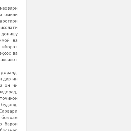
 меҳвари
ки омили
фарогири
рисолати
 донишу
имоӣ ва
д иборат
эҳсос ва
таҳсилот
 доранд.
н дар ин
а он чӣ
надорад,
 тоҷикон
 буданд,
 Сарвари
 боз ҳам
о барои
босамар