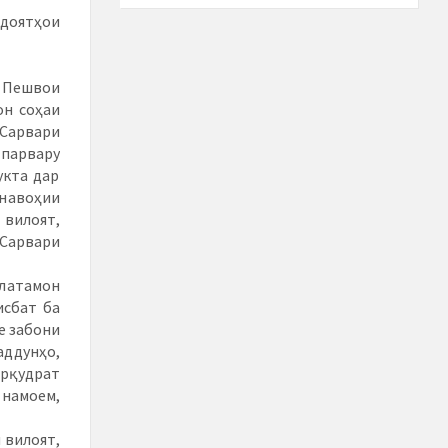
доятҳои
 Пешвои
он соҳаи
 Сарвари
тпарвару
укта дар
навоҳии
 вилоят,
 Сарвари
латамон
исбат ба
е забони
аддунҳо,
арқудрат
 намоем,
 вилоят,