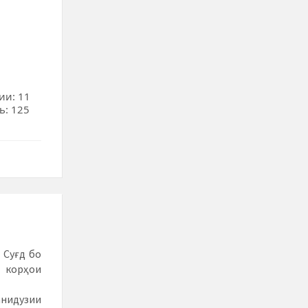
ии: 11
ь: 125
 Суғд бо
корҳои
нидузии