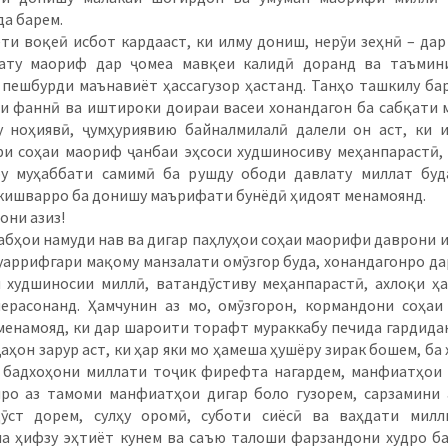
а барем.
оқеӣ исбот кардааст, ки илму дониш, нерӯи зеҳнӣ – дар
ату маориф дар ҷомеа мавқеи калидӣ доранд ва таъмин
 пешбурди маънавиёт ҳассагузор ҳастанд. Танҳо ташкилу ба
и фаннӣ ва иштироки доираи васеи хонандагон ба сабқати 
 ноҳиявӣ, ҷумҳуриявию байналмилалӣ далели он аст, ки 
и соҳаи маориф ҷанбаи эҳсоси худшиносиву меҳанпарастӣ,
у муҳаббати самимӣ ба рушду ободи давлату миллат буд
кишварро ба донишу маърифати бунёдӣ ҳидоят менамоянд.
они азиз!
ои намуди нав ва дигар паҳлуҳои соҳаи маорифи даврони 
уаррифгари мақому манзалати омӯзгор буда, хонандагонро да
 худшиносии миллӣ, ватандӯстиву меҳанпарастӣ, ахлоқи ҳ
ерасонанд. Ҳамчунин аз мо, омӯзгорон, кормандони соҳа
менамояд, ки дар шароити торафт мураккабу печида гардида
ҷаҳон зарур аст, ки ҳар яки мо ҳамеша ҳушёру зирак бошем, ба 
 бадхоҳони миллати тоҷик фирефта нагардем, манфиатҳои
ро аз тамоми манфиатҳои дигар боло гузорем, сарзамини
дӯст дорем, сулҳу оромӣ, суботи сиёсӣ ва ваҳдати милл
а ҳифзу эҳтиёт кунем ва саъю талоши фарзандони худро б