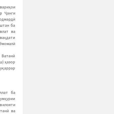
вариҳои
р Ҷанги
родмардӣ
оштан ба
влат ва
 ваҳдати
 Эмомалӣ
и Ватанӣ
ш) ҳазор
муқаррар
ллат ба
Ҷумҳурии
 вилояти
танӣ ва