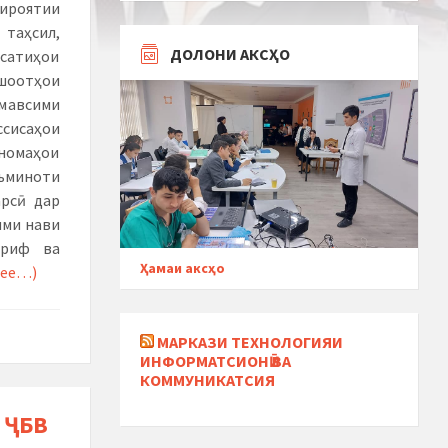
сироятии
 таҳсил,
ДОЛОНИ АКСҲО
хсатиҳои
ншоотҳои
 мавсими
сисаҳои
номаҳои
аъминоти
арсӣ дар
ими нави
ориф ва
Ҳамаи аксҳо
лее…)
МАРКАЗИ ТЕХНОЛОГИЯИ
ИНФОРМАТСИОНӢ ВА
КОММУНИКАТСИЯ
 ҶБВ