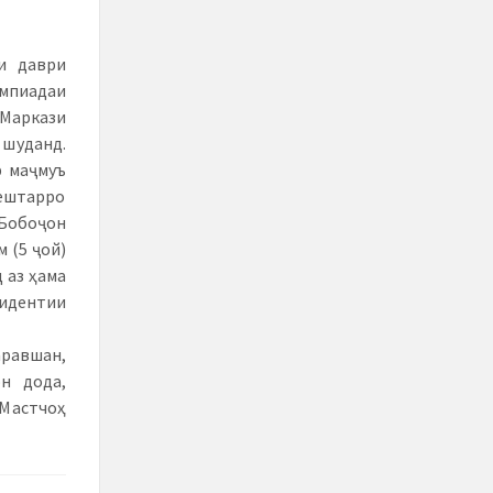
и даври
пиадаи
 Маркази
шуданд.
р маҷмуъ
бештарро
 Бобоҷон
 (5 ҷой)
 аз ҳама
зидентии
равшан,
н дода,
 Мастчоҳ