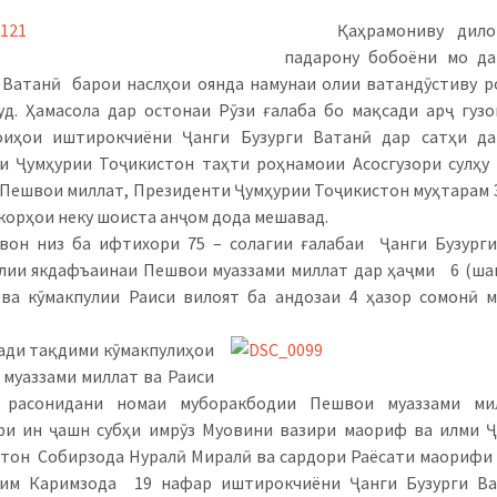
Қаҳрамониву дило
падарону бобоёни мо да
 Ватанӣ барои наслҳои оянда намунаи олии ватандӯстиву 
уд. Ҳамасола дар остонаи Рӯзи ғалаба бо мақсади арҷ гуз
оиҳои иштирокчиёни Ҷанги Бузурги Ватанӣ дар сатҳи да
и Ҷумҳурии Тоҷикистон таҳти роҳнамоии Асосгузори сулҳу
 Пешвои миллат, Президенти Ҷумҳурии Тоҷикистон муҳтарам
корҳои неку шоиста анҷом дода мешавад.
вон низ ба ифтихори 75 – солагии ғалабаи Ҷанги Бузург
лии якдафъаинаи Пешвои муаззами миллат дар ҳаҷми 6 (ша
ва кӯмакпулии Раиси вилоят ба андозаи 4 ҳазор сомонӣ 
ади тақдими кӯмакпулиҳои
муаззами миллат ва Раиси
, расонидани номаи муборакбодии Пешвои муаззами ми
и ин ҷашн субҳи имрӯз Муовини вазири маориф ва илми 
тон Собирзода Нуралӣ Миралӣ ва сардори Раёсати маорифи
сим Каримзода 19 нафар иштирокчиёни Ҷанги Бузурги Ва