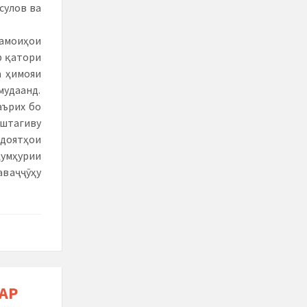
сулов ва
амоиҳои
р қатори
а ҳимояи
мудаанд.
аърих бо
штагиву
идоятҳои
Ҷумҳурии
аваҷҷӯҳу
АР