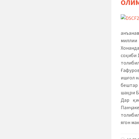
ОЛИМ
анъанав
миллии
Хонанда
соҳиби 
толибил
Ғафуров
ишғол н
бештар 
шаҳри Б
Дар қи
Панҷак
толибил
ягон ма