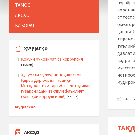
пурзӯр 
ТАМОС
коронав
АКСҲО
аттеста
омӯзгор
ВАЗОРАТ
ҷашнӣ б
тирамо
таълим
ҲУҶҶАТҲО
давлати
Қонуни муқовимат ба коррупсия
кадрӣ в
(135 kB)
муассис
истиро
Ҳукумати Ҷумҳурии Тоҷикистон
Қарор Дар бораи тасдиқи
мудирон
Методологияи тартиб ва методикаи
гузаронидани таҳлили фаъолият
(хавфҳои коррупсионӣ)
(350 kB)
14.05.
Муфассал
ТАҚД
АКСҲО