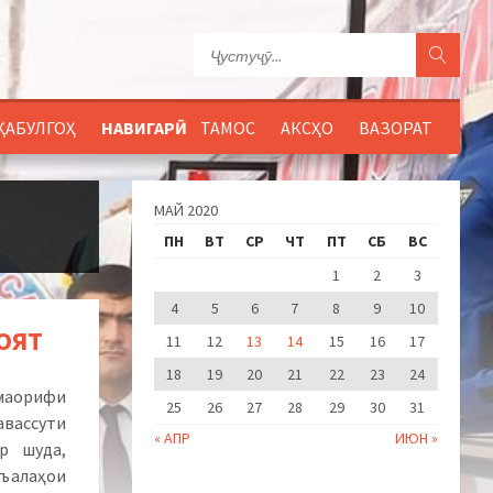
ҚАБУЛГОҲ
НАВИГАРӢ
ТАМОС
АКСҲО
ВАЗОРАТ
МАЙ 2020
ПН
ВТ
СР
ЧТ
ПТ
СБ
ВС
1
2
3
4
5
6
7
8
9
10
ОЯТ
11
12
13
14
15
16
17
18
19
20
21
22
23
24
маорифи
25
26
27
28
29
30
31
авассути
« АПР
ИЮН »
р шуда,
съалаҳои