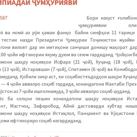
ПИАДАИ ҶУМҲУРИЯВӢ
Бори нахуст ғолибон
ҷумҳуриявии олим
ӣ ва номӣ аз рӯи ҳамаи фанҳо байни синфҳои 11 тариқи
 тестии назди Президенти Ҷумҳурии Тоҷикистон муайян 
гони вилоят дар ин имтиҳони санҷиши донишу маҳорат да
100 ҷойи ифтихории якуму дуюм ва сеюм гардиданд. Ҷойҳои 
мони шаҳру ноҳияҳои Исфара (21 ҷой), Хуҷанд (18 ҷой),
 (13 ҷой), Истаравшан (7 ҷой), Спитамен (6 ҷой) ва Конибодом
амуданд. Қобили зикр аст, ки соҳибистеъдодҳои шаҳри Хуҷанд
— 4 ҷойи аввалро соҳиб гардида, хонандагони Мактаби Пре
ӯстон аз 7 ҷойи ишғолнамуда, 3 ҷойи аввалро соҳиб шуданд.
ёс ба солҳои пешин хонандагони шаҳру ноҳияҳои Иста
ент, Мастчоҳ, Зафаробод, Айнӣ дастоварди хубтар нишо
мони шаҳру ноҳияҳои Истиқлол, Панҷакент ва Кӯҳистони
қоми ифтихориро соҳиб нагардиданд.