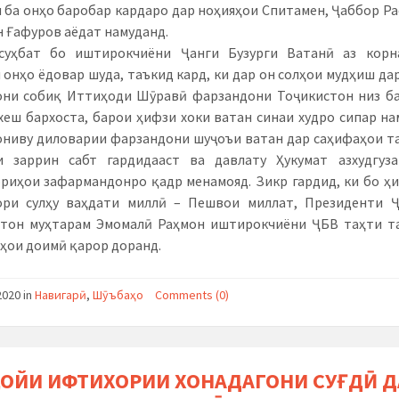
 ба онҳо баробар кардаро дар ноҳияҳои Спитамен, Ҷаббор Ра
 Ғафуров аёдат намуданд.
суҳбат бо иштирокчиёни Ҷанги Бузурги Ватанӣ аз корн
 онҳо ёдовар шуда, таъкид кард, ки дар он солҳои мудҳиш да
ни собиқ Иттиҳоди Шӯравӣ фарзандони Тоҷикистон низ б
хеш бархоста, барои ҳифзи хоки ватан синаи худро сипар на
ниву диловарии фарзандони шуҷоъи ватан дар саҳифаҳои т
и заррин сабт гардидааст ва давлату Ҳукумат азхудгуза
риҳои зафармандонро қадр менамояд. Зикр гардид, ки бо ҳ
ори сулҳу ваҳдати миллӣ – Пешвои миллат, Президенти 
тон муҳтарам Эмомалӣ Раҳмон иштирокчиёни ҶБВ таҳти т
ҳои доимӣ қарор доранд.
2020
in
Навигарӣ
,
Шӯъбаҳо
Comments (0)
ҶОЙИ ИФТИХОРИИ ХОНАДАГОНИ СУҒДӢ Д