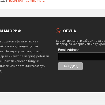
2020
in
Навигарӣ
Comments (0)
ТИ МАОРИФ
ОБУНА
Барои гирифтани ахбори тоза д
з соҳаҳои афзалиятнок ва
маориф ба хабарномаи мо ҳамро
ёти ҷомеа, ояндаи ҳар як
Email Address
швар ба шумор меравад, зеро
ҳар як миллат ба маориф робитаи
пешрафти ҷомеаро бидуни
нибаи илм ва таълим тасаввур
д.