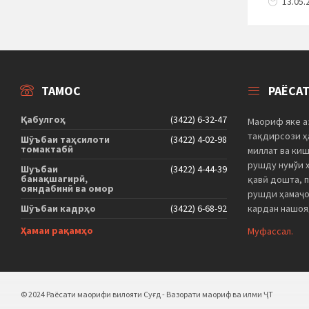
13.05.
ТАМОС
РАЁСА
Қабулгоҳ
(3422) 6-32-47
Маориф яке а
тақдирсози ҳа
Шӯъбаи таҳсилоти
(3422) 4-02-98
томактабӣ
миллат ва ки
рушду нумўи 
Шуъбаи
(3422) 4-44-39
банақшагирӣ,
қавӣ дошта, 
ояндабинӣ ва омор
рушди ҳамаҷо
Шӯъбаи кадрҳо
(3422) 6-68-92
кардан нашоя
Ҳамаи рақамҳо
Муфассал.
© 2024 Раёсати маорифи вилояти Суғд - Вазорати маориф ва илми ҶТ