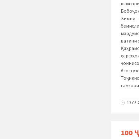
шахсони
Бобоҷон
Зимни 
бемисли
мардумо
ватани 
Қаҳрамо
ҳарфҳо
ҷоннисо
Асосгуз
Тоҷикис
ғамхори
13.05.
100 