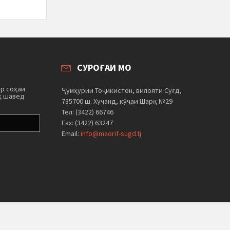
СУРОҒАИ МО
ар соҳаи
Ҷумҳурии Тоҷикистон, вилояти Суғд,
ҳ шавед
735700 ш. Хуҷанд, кӯҷаи Шарқ №29
Тел: (3422) 66746
Fax: (3422) 63247
Email:
info@maorif-sugd.tj