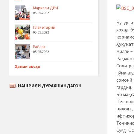
Маркази ДРИ
05.05.2022
Бузурги
Планетарий
хоҳад б
05.05.2022
корнам
Ҳукумат
Раёсат
миллӣ –
05.05.2022
Раҳмон 
Соли ра
Ҳамаи аксҳо
кӯмакпу
сомонӣ 
НАШРИЯИ ДУРАХШАНДАГОН
гардид.
Бо мақс
Пешвои 
вилоят
ифтихор
Тоҷикис
Суғд О