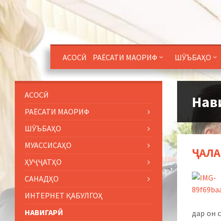
АСОСӢ
РАЁСАТИ МАОРИФ
ШӮЪБАҲО
АСОСӢ
Нав
РАЁСАТИ МАОРИФ
ШӮЪБАҲО
МУАССИСАҲО
ҶАЛА
ҲУҶҶАТҲО
САНАДҲО
ИНТЕРНЕТ ҚАБУЛГОҲ
НАВИГАРӢ
дар он 