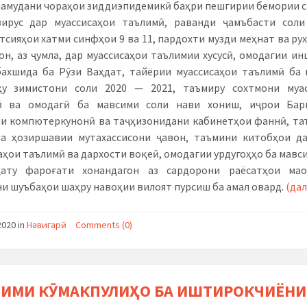
намудани чораҳои зиддиэпидемикӣ баҳри пешгирии бемории 
ирус дар муассисаҳои таълимӣ, раванди ҷамъбасти соли
тсияҳои хатми синфҳои 9 ва 11, пардохти музди меҳнат ва ру
он, аз ҷумла, дар муассисаҳои таълимии хусусӣ, омодагии и
ахшида ба Рӯзи Ваҳдат, тайёрии муассисаҳои таълимӣ ба
ҳу зимистони соли 2020 — 2021, таъмиру сохтмони муас
ӣ ва омодагӣ ба мавсими соли нави хониш, иҷрои Бар
и компютеркунонӣ ва таҷҳизонидани кабинетҳои фаннӣ, т
а ҳозиршавии мутахассисони ҷавон, таъмини китобҳои д
аҳои таълимӣ ва дархости воқеӣ, омодагии урдугоҳҳо ба мавс
ҳату фароғати хонандагон аз сардорони раёсатҳои ма
и шуъбаҳои шаҳру навоҳии вилоят пурсиш ба амал овард.
(да
2020
in
Навигарӣ
Comments (0)
ИМИ КӮМАКПУЛИҲО БА ИШТИРОКЧИЁНИ