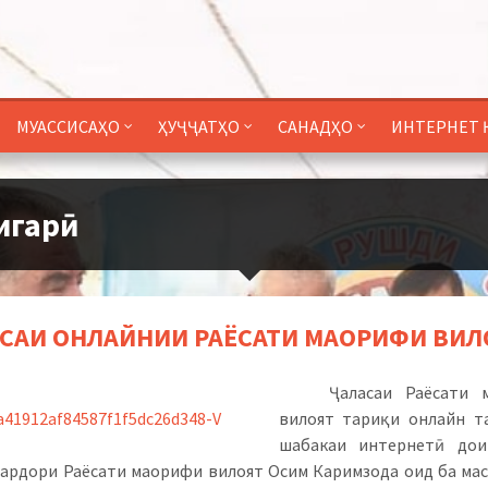
МУАССИСАҲО
ҲУҶҶАТҲО
САНАДҲО
ИНТЕРНЕТ 
игарӣ
САИ ОНЛАЙНИИ РАЁСАТИ МАОРИФИ ВИЛ
Ҷаласаи Раёсати 
вилоят тариқи онлайн т
шабакаи интернетӣ дои
сардори Раёсати маорифи вилоят Осим Каримзода оид ба ма