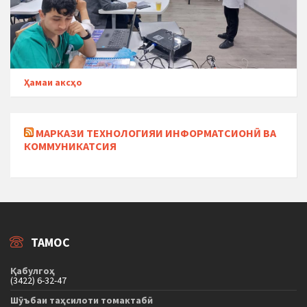
Ҳамаи аксҳо
МАРКАЗИ ТЕХНОЛОГИЯИ ИНФОРМАТСИОНӢ ВА
КОММУНИКАТСИЯ
ТАМОС
Қабулгоҳ
(3422) 6-32-47
Шӯъбаи таҳсилоти томактабӣ