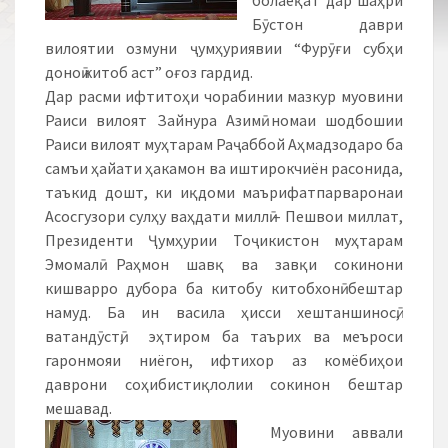
болаёқат дар шаҳри
Бӯстон даври
вилоятии озмуни ҷумҳуриявии “Фурӯғи субҳи
доноӣ китоб аст” оғоз гардид.
Дар расми ифтитоҳи чорабинии мазкур муовини
Раиси вилоят Зайнура Азимӣ номаи шодбошии
Раиси вилоят муҳтарам Раҷаббой Аҳмадзодаро ба
самъи ҳайати ҳакамон ва иштирокчиён расонида,
таъкид дошт, ки иқдоми маърифатпарваронаи
Асосгузори сулҳу ваҳдати миллӣ – Пешвои миллат,
Президенти Ҷумҳурии Тоҷикистон муҳтарам
Эмомалӣ Раҳмон шавқ ва завқи сокинони
кишварро дубора ба китобу китобхонӣ бештар
намуд. Ба ин васила ҳисси хештаншиносӣ,
ватандӯстӣ, эҳтиром ба таърих ва меъроси
гаронмояи ниёгон, ифтихор аз комёбиҳои
даврони соҳибистиқлолии сокинон бештар
мешавад.
Муовини аввали