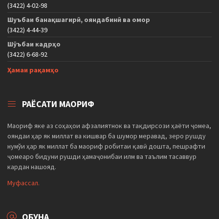
(3422) 4-02-98
Шуъбаи банақшагирӣ, ояндабинӣ ва омор
(3422) 4-44-39
Шӯъбаи кадрҳо
(3422) 6-68-92
Ҳамаи рақамҳо
РАЁСАТИ МАОРИФ
Маориф яке аз соҳаҳои афзалиятнок ва тақдирсози ҳаёти ҷомеа,
ояндаи ҳар як миллат ва кишвар ба шумор меравад, зеро рушду
нумўи ҳар як миллат ба маориф робитаи қавӣ дошта, пешрафти
ҷомеаро бидуни рушди ҳамаҷонибаи илм ва таълим тасаввур
кардан нашояд.
Муфассал.
ОБУНА