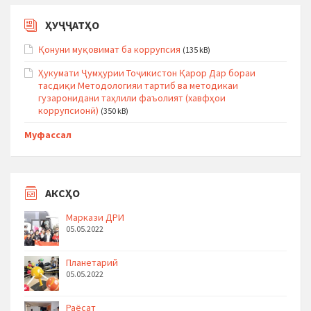
ҲУҶҶАТҲО
Қонуни муқовимат ба коррупсия
(135 kB)
Ҳукумати Ҷумҳурии Тоҷикистон Қарор Дар бораи
тасдиқи Методологияи тартиб ва методикаи
гузаронидани таҳлили фаъолият (хавфҳои
коррупсионӣ)
(350 kB)
Муфассал
АКСҲО
Маркази ДРИ
05.05.2022
Планетарий
05.05.2022
Раёсат