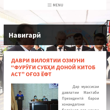
MENU
Навигарӣ
ДАВРИ ВИЛОЯТИИ ОЗМУНИ
“ФУРӮҒИ СУБҲИ ДОНОӢ КИТОБ
АСТ” ОҒОЗ ЁФТ
Дар муассисаи
давлатии Мактаби
Президентӣ барои
хонандагони