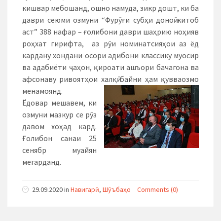
кишвар мебошанд, ошно намуда, зикр дошт, ки ба
даври сеюми озмуни “Фурӯғи субҳи доноӣ китоб
аст” 388 нафар – ғолибони даври шаҳрию ноҳиявӣ
роҳхат гирифта, аз рӯи номинатсияҳои аз ёд
кардану хондани осори адибони классику муосир
ва адабиёти ҷаҳон, қироати ашъори бачагона ва
афсонаву ривоятҳои халқӣ байни ҳам қувваозмоӣ
менамоянд.
Ёдовар мешавем, ки
озмуни мазкур се рӯз
давом хоҳад кард.
Ғолибон санаи 25
сенябр муайян
мегарданд.
29.09.2020
in
Навигарӣ
,
Шӯъбаҳо
Comments (0)