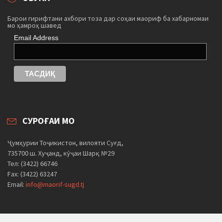
Барои гирифтани ахбори тоза дар соҳаи маориф ба хабарномаи
мо ҳамроҳ шавед
Email Address
СУРОҒАИ МО
Ҷумҳурии Тоҷикистон, вилояти Суғд,
735700 ш. Хуҷанд, кӯҷаи Шарқ №29
Тел: (3422) 66746
Fax: (3422) 63247
Email:
info@maorif-sugd.tj