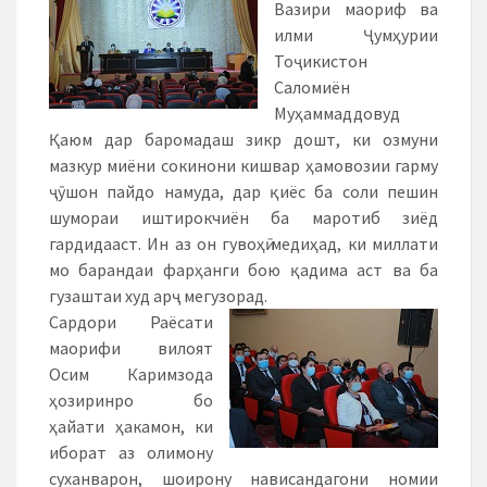
Вазири маориф ва
илми Ҷумҳурии
Тоҷикистон
Саломиён
Муҳаммаддовуд
Қаюм дар баромадаш зикр дошт, ки озмуни
мазкур миёни сокинони кишвар ҳамовозии гарму
ҷӯшон пайдо намуда, дар қиёс ба соли пешин
шумораи иштирокчиён ба маротиб зиёд
гардидааст. Ин аз он гувоҳӣ медиҳад, ки миллати
мо барандаи фарҳанги бою қадима аст ва ба
гузаштаи худ арҷ мегузорад.
Сардори Раёсати
маорифи вилоят
Осим Каримзода
ҳозиринро бо
ҳайати ҳакамон, ки
иборат аз олимону
суханварон, шоирону нависандагони номии