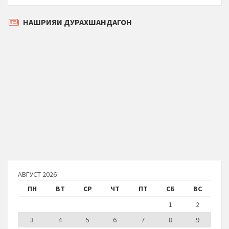
НАШРИЯИ ДУРАХШАНДАГОН
АВГУСТ 2026
ПН
ВТ
СР
ЧТ
ПТ
СБ
ВС
1
2
3
4
5
6
7
8
9