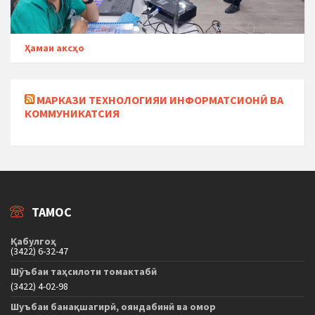
Ҳамаи аксҳо
МАРКАЗИ ТЕХНОЛОГИЯИ ИНФОРМАТСИОНӢ ВА
КОММУНИКАТСИЯ
ТАМОС
Қабулгоҳ
(3422) 6-32-47
Шӯъбаи таҳсилоти томактабӣ
(3422) 4-02-98
Шуъбаи банақшагирӣ, ояндабинӣ ва омор