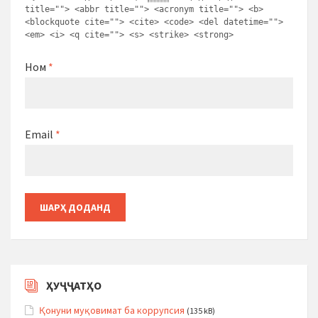
title=""> <abbr title=""> <acronym title=""> <b>
<blockquote cite=""> <cite> <code> <del datetime="">
<em> <i> <q cite=""> <s> <strike> <strong>
Ном
*
Email
*
ҲУҶҶАТҲО
Қонуни муқовимат ба коррупсия
(135 kB)