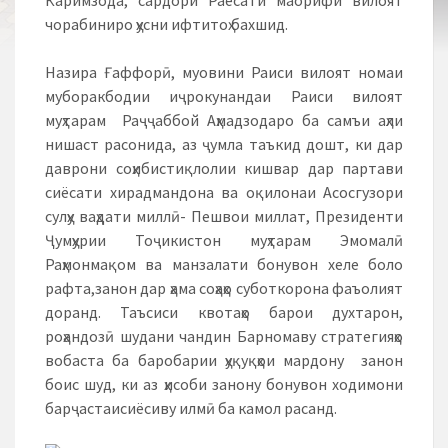
Каримзода, сардори Раёсати маорифи вилоят
чорабиниро ҳусни ифтитоҳ бахшид.
Назира Ғаффорӣ, муовини Раиси вилоят номаи
муборакбодии иҷрокунандаи Раиси вилоят
муҳтарам Раҷҷаббой Аҳмадзодаро ба самъи аҳли
нишаст расонида, аз ҷумла таъкид дошт, ки дар
даврони соҳибистиқлолии кишвар дар партави
сиёсати хирадмандона ва оқилонаи Асосгузори
сулҳу ваҳдати миллӣ- Пешвои миллат, Президенти
Ҷумҳурии Тоҷикистон муҳтарам Эмомалӣ
Раҳмонмақом ва манзалати бонувон хеле боло
рафта,занон дар ҳама соҳаҳо суботкорона фаъолият
доранд. Таъсиси квотаҳо барои духтарон,
роҳандозӣ шудани чандин Барномаву стратегияҳо
вобаста ба баробарии ҳуқуқҳои мардону занон
боис шуд, ки аз ҳисоби занону бонувон ходимони
барҷастаисиёсиву илмӣ ба камол расанд.