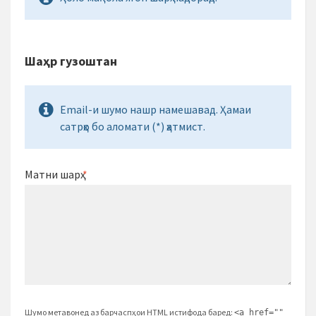
Шаҳр гузоштан
Email-и шумо нашр намешавад. Ҳамаи
сатрҳо бо аломати (*) ҳатмист.
Матни шарҳ
*
Шумо метавонед аз барчаспҳои
HTML
истифода баред:
<a href=""