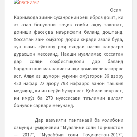
Осим
Каримзода зимни суханронии хеш иброз дошт, ки
аз азал бонувони тоҷик соҳиби ақлу заковат,
дониши фасеҳ ва маърифати баланд доштанд.
Хоссатан зан- омӯзгор дорои хиради азалӣ буда,
чун шамъ сӯхтаву роҳи ояндаи насли наврасро
дурахшон месозанд. Нақши муаллимаҳо хоссатан
дар солҳои соҳибистиқлолӣ дар баланд
бардоштани маънавиёти аҳли ҷомеахеленазаррас
аст. Алҳол аз шумори умумии омӯзгорон 36 ҳазору
420 нафар 22 ҳазору 793 нафарро занон ташкил
медиҳанд, ки ин нерӯи бузург аст. Қобили зикр аст,
ки имрӯз ба 273 муассисаҳои таълимии вилоят
бонувон сарварӣ мекунанд.
Дар вазъияти тантанавӣ ба ғолибони
озмунҳои ҷумҳуриявии “Муаллими соли Тоҷикистон
— 2017”, “Мураббии соли Тоҷикистон-2017”,