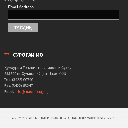
Email Address
СУРОҒАИ МО
Ҷумҳурии Тоҷикистон, вилояти Суғд,
735700 ш. Хуҷанд, кӯҷаи Шарқ №29
Тел: (3422) 66746
Fax: (3422) 63247
Email:
info@maorif-sugd.tj
© 2024 Раёсати маорифи вилояти Суғд - Вазорати маориф ва илми ҶТ