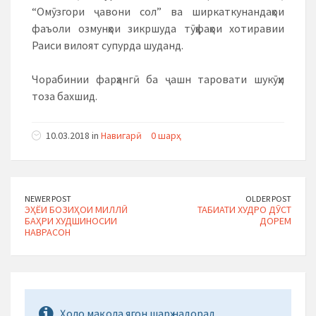
“Омӯзгори ҷавони сол” ва ширкаткунандаҳои
фаъоли озмунҳои зикршуда тӯҳфаҳои хотиравии
Раиси вилоят супурда шуданд.
Чорабинии фарҳангӣ ба ҷашн таровати шукӯҳи
тоза бахшид.
10.03.2018 in
Навигарӣ
0 шарҳ
NEWER POST
OLDER POST
ЭҲЁИ БОЗИҲОИ МИЛЛӢ
ТАБИАТИ ХУДРО ДӮСТ
БАҲРИ ХУДШИНОСИИ
ДОРЕМ
НАВРАСОН
Ҳоло мақола ягон шарҳ надорад.