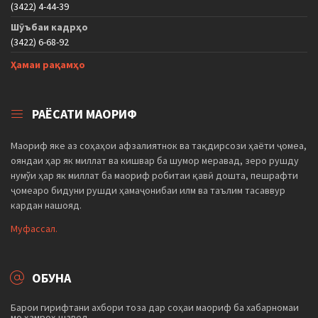
(3422) 4-44-39
Шӯъбаи кадрҳо
(3422) 6-68-92
Ҳамаи рақамҳо
РАЁСАТИ МАОРИФ
Маориф яке аз соҳаҳои афзалиятнок ва тақдирсози ҳаёти ҷомеа,
ояндаи ҳар як миллат ва кишвар ба шумор меравад, зеро рушду
нумўи ҳар як миллат ба маориф робитаи қавӣ дошта, пешрафти
ҷомеаро бидуни рушди ҳамаҷонибаи илм ва таълим тасаввур
кардан нашояд.
Муфассал.
ОБУНА
Барои гирифтани ахбори тоза дар соҳаи маориф ба хабарномаи
мо ҳамроҳ шавед