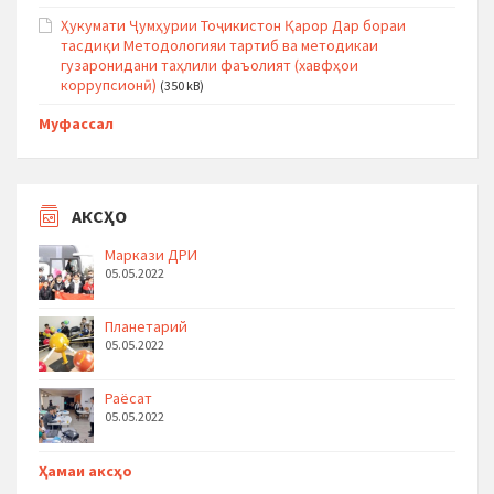
Ҳукумати Ҷумҳурии Тоҷикистон Қарор Дар бораи
тасдиқи Методологияи тартиб ва методикаи
гузаронидани таҳлили фаъолият (хавфҳои
коррупсионӣ)
(350 kB)
Муфассал
АКСҲО
Маркази ДРИ
05.05.2022
Планетарий
05.05.2022
Раёсат
05.05.2022
Ҳамаи аксҳо