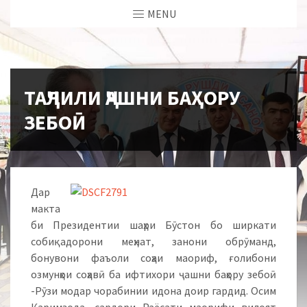
MENU
ТАҶЛИЛИ ҶАШНИ БАҲОРУ
ЗЕБОӢ
Дар
макта
би Президентии шаҳри Бӯстон бо ширкати
собиқадорони меҳнат, занони обрӯманд,
бонувони фаъоли соҳаи маориф, ғолибони
озмунҳои соҳавӣ ба ифтихори ҷашни баҳору зебоӣ
-Рӯзи модар чорабинии идона доир гардид. Осим