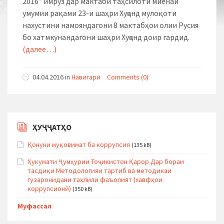
2016” имрӯз дар мактаби таҳсилоти миёнаи
умумии рақами 23-и шаҳри Хуҷанд мулоқоти
нахустини намояндагони 8 мактабҳои олии Русия
бо хатмкунандагони шаҳри Хуҷанд доир гардид.
(далее…)
04.04.2016
in
Навигарӣ
Comments (0)
ҲУҶҶАТҲО
Қонуни муқовимат ба коррупсия
(135 kB)
Ҳукумати Ҷумҳурии Тоҷикистон Қарор Дар бораи
тасдиқи Методологияи тартиб ва методикаи
гузаронидани таҳлили фаъолият (хавфҳои
коррупсионӣ)
(350 kB)
Муфассал