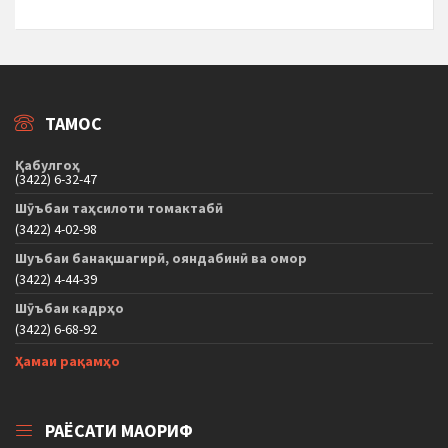
ТАМОС
Қабулгоҳ
(3422) 6-32-47
Шӯъбаи таҳсилоти томактабӣ
(3422) 4-02-98
Шуъбаи банақшагирӣ, ояндабинӣ ва омор
(3422) 4-44-39
Шӯъбаи кадрҳо
(3422) 6-68-92
Ҳамаи рақамҳо
РАЁСАТИ МАОРИФ