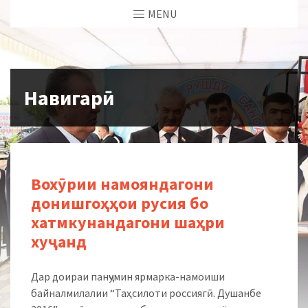
MENU
Навигарӣ
Вохӯрии намояндагони
донишгоҳҳои русия бо
хатмкунандагони шаҳри
хуҷанд
Дар доираи панҷумин ярмарка-намоиши
байналмилалии “Таҳсилоти россиягӣ. Душанбе