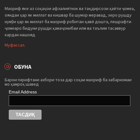
Маориф яке аз соҳаҳои афзалиятнок ва тақдирсози ҳаёти ҷомеа,
ояндаи ҳар як миллат ва кишвар ба шумор меравад, зеро рушду
нумўи ҳар як миллат ба маориф робитаи қавӣ дошта, пешрафти
ҷомеаро бидуни рушди ҳамаҷонибаи илм ва таълим тасаввур
кардан нашояд.
Муфассал.
ОБУНА
Барои гирифтани ахбори тоза дар соҳаи маориф ба хабарномаи
мо ҳамроҳ шавед
Email Address