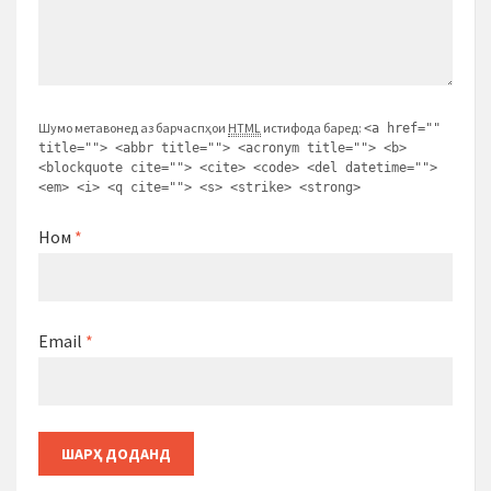
Шумо метавонед аз барчаспҳои
HTML
истифода баред:
<a href=""
title=""> <abbr title=""> <acronym title=""> <b>
<blockquote cite=""> <cite> <code> <del datetime="">
<em> <i> <q cite=""> <s> <strike> <strong>
Ном
*
Email
*