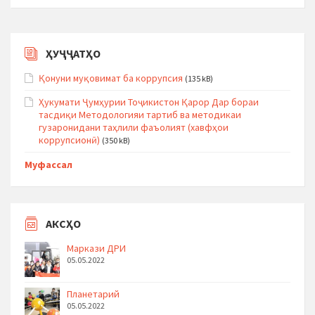
ҲУҶҶАТҲО
Қонуни муқовимат ба коррупсия
(135 kB)
Ҳукумати Ҷумҳурии Тоҷикистон Қарор Дар бораи
тасдиқи Методологияи тартиб ва методикаи
гузаронидани таҳлили фаъолият (хавфҳои
коррупсионӣ)
(350 kB)
Муфассал
АКСҲО
Маркази ДРИ
05.05.2022
Планетарий
05.05.2022