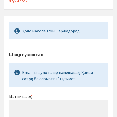
якуми бозӣ
Ҳоло мақола ягон шарҳ надорад.
Шаҳр гузоштан
Email-и шумо нашр намешавад. Ҳамаи
сатрҳо бо аломати (*) ҳатмист.
Матни шарҳ
*