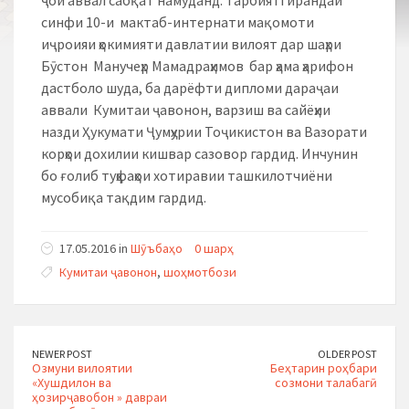
ҷои аввал сабқат намуданд. Тарбиятгирандаи
синфи 10-и мактаб-интернати мақомоти
иҷроияи ҳокимияти давлатии вилоят дар шаҳри
Бӯстон Манучеҳр Мамадраҳимов бар ҳама ҳарифон
дастболо шуда, ба дарёфти дипломи дараҷаи
аввали Кумитаи ҷавонон, варзиш ва сайёҳии
назди Ҳукумати Ҷумҳурии Тоҷикистон ва Вазорати
корҳои дохилии кишвар сазовор гардид. Инчунин
бо ғолиб туҳфаҳои хотиравии ташкилотчиёни
мусобиқа тақдим гардид.
17.05.2016 in
Шӯъбаҳо
0 шарҳ
Кумитаи ҷавонон
,
шоҳмотбози
NEWER POST
OLDER POST
Озмуни вилоятии
Беҳтарин роҳбари
«Хушдилон ва
созмони талабагӣ
ҳозирҷавобон » давраи