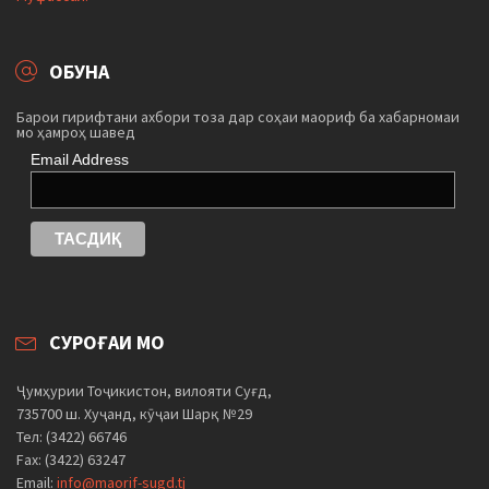
ОБУНА
Барои гирифтани ахбори тоза дар соҳаи маориф ба хабарномаи
мо ҳамроҳ шавед
Email Address
СУРОҒАИ МО
Ҷумҳурии Тоҷикистон, вилояти Суғд,
735700 ш. Хуҷанд, кӯҷаи Шарқ №29
Тел: (3422) 66746
Fax: (3422) 63247
Email:
info@maorif-sugd.tj