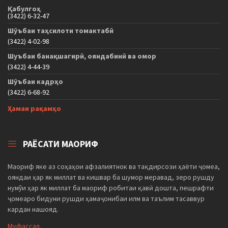
Қабулгоҳ
(3422) 6-32-47
Шӯъбаи таҳсилоти томактабӣ
(3422) 4-02-98
Шуъбаи банақшагирӣ, ояндабинӣ ва омор
(3422) 4-44-39
Шӯъбаи кадрҳо
(3422) 6-68-92
Ҳамаи рақамҳо
РАЁСАТИ МАОРИФ
Маориф яке аз соҳаҳои афзалиятнок ва тақдирсози ҳаёти ҷомеа,
ояндаи ҳар як миллат ва кишвар ба шумор меравад, зеро рушду
нумўи ҳар як миллат ба маориф робитаи қавӣ дошта, пешрафти
ҷомеаро бидуни рушди ҳамаҷонибаи илм ва таълим тасаввур
кардан нашояд.
Муфассал.