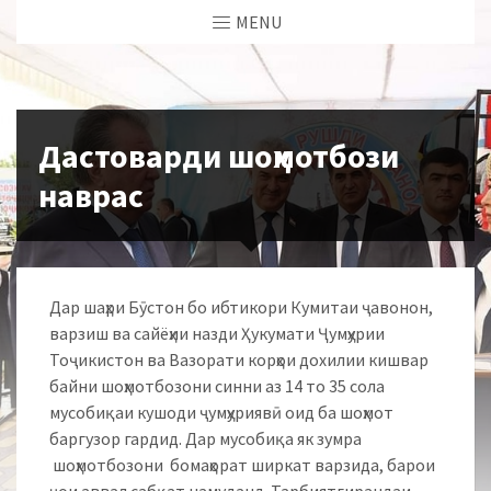
MENU
Дастоварди шоҳмотбози
наврас
Дар шаҳри Бӯстон бо ибтикори Кумитаи ҷавонон,
варзиш ва сайёҳии назди Ҳукумати Ҷумҳурии
Тоҷикистон ва Вазорати корҳои дохилии кишвар
байни шоҳмотбозони синни аз 14 то 35 сола
мусобиқаи кушоди ҷумҳуриявӣ оид ба шоҳмот
баргузор гардид.
Дар мусобиқа як зумра
шоҳмотбозони бомаҳорат ширкат варзида, барои