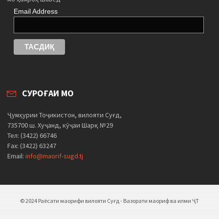
Email Address
СУРОҒАИ МО
Ҷумҳурии Тоҷикистон, вилояти Суғд,
735700 ш. Хуҷанд, кӯҷаи Шарқ №29
Тел: (3422) 66746
Fax: (3422) 63247
Email:
info@maorif-sugd.tj
© 2024 Раёсати маорифи вилояти Суғд - Вазорати маориф ва илми ҶТ