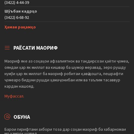
(3422) 4-44-39
Шӯъбаи кадрҳо
(3422) 6-68-92
Ҳамаи рақамҳо
РАЁСАТИ МАОРИФ
Маориф яке аз соҳаҳои афзалиятнок ва тақдирсози ҳаёти ҷомеа,
ояндаи ҳар як миллат ва кишвар ба шумор меравад, зеро рушду
нумўи ҳар як миллат ба маориф робитаи қавӣ дошта, пешрафти
ҷомеаро бидуни рушди ҳамаҷонибаи илм ва таълим тасаввур
кардан нашояд.
Муфассал.
ОБУНА
Барои гирифтани ахбори тоза дар соҳаи маориф ба хабарномаи
мо ҳамроҳ шавед