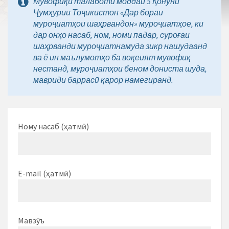
Мувофиқи талаботи моддаи 5 Қонуни
Ҷумҳурии Тоҷикистон «Дар бораи
муроҷиатҳои шаҳрвандон» муроҷиатҳое, ки
дар онҳо насаб, ном, номи падар, суроғаи
шаҳрванди муроҷиатнамуда зикр нашудаанд
ва ё ин маълумотҳо ба воқеият мувофиқ
нестанд, муроҷиатҳои беном дониста шуда,
мавриди баррасӣ қарор намегиранд.
Ному насаб (ҳатмӣ)
E-mail (ҳатмӣ)
Мавзӯъ