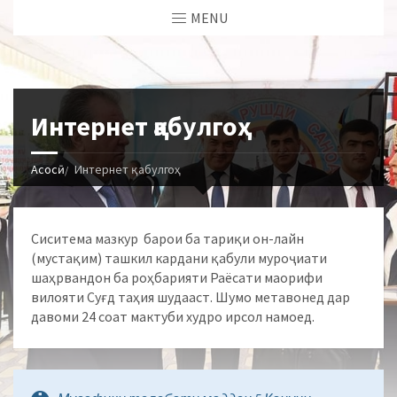
MENU
Интернет қабулгоҳ
Асосӣ
Интернет қабулгоҳ
Сиситема мазкур барои ба тариқи он-лайн
(мустақим) ташкил кардани қабули муроҷиати
шаҳрвандон ба роҳбарияти Раёсати маорифи
вилояти Суғд таҳия шудааст. Шумо метавонед дар
давоми 24 соат мактуби худро ирсол намоед.