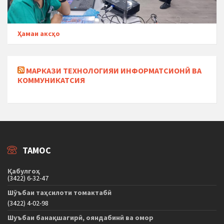
Ҳамаи аксҳо
МАРКАЗИ ТЕХНОЛОГИЯИ ИНФОРМАТСИОНӢ ВА
КОММУНИКАТСИЯ
ТАМОС
Қабулгоҳ
(3422) 6-32-47
Шӯъбаи таҳсилоти томактабӣ
(3422) 4-02-98
Шуъбаи банақшагирӣ, ояндабинӣ ва омор