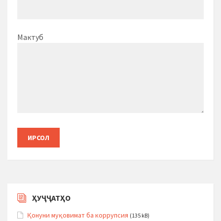
Мактуб
ҲУҶҶАТҲО
Қонуни муқовимат ба коррупсия
(135 kB)