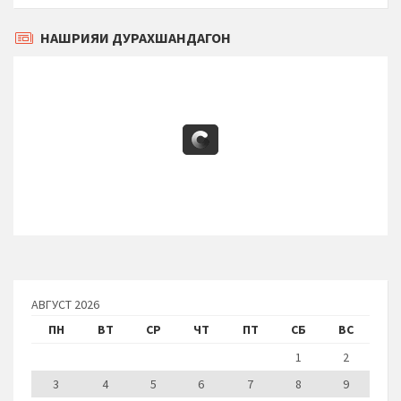
НАШРИЯИ ДУРАХШАНДАГОН
АВГУСТ 2026
ПН
ВТ
СР
ЧТ
ПТ
СБ
ВС
1
2
3
4
5
6
7
8
9