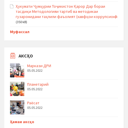
Ҳукумати Ҷумҳурии Тоҷикистон Қарор Дар бораи
тасдиқи Методологияи тартиб ва методикаи
гузаронидани таҳлили фаъолият (хавфҳои коррупсионӣ)
(350 kB)
Муфассал
АКСҲО
Маркази ДРИ
05.05.2022
Планетарий
05.05.2022
Раёсат
05.05.2022
Ҳамаи аксҳо