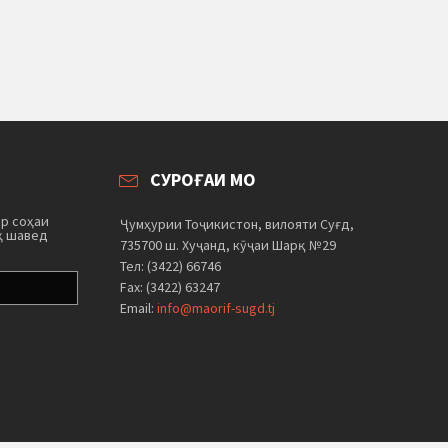
СУРОҒАИ МО
ар соҳаи
Ҷумҳурии Тоҷикистон, вилояти Суғд,
ҳ шавед
735700 ш. Хуҷанд, кӯҷаи Шарқ №29
Тел: (3422) 66746
Fax: (3422) 63247
Email:
info@maorif-sugd.tj