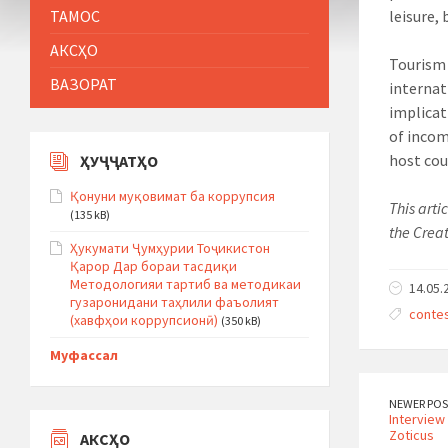
ТАМОС
leisure,
АКСҲО
Tourism 
ВАЗОРАТ
internat
implicat
of incom
host cou
ҲУҶҶАТҲО
Қонуни муқовимат ба коррупсия
This arti
(135 kB)
the Crea
Ҳукумати Ҷумҳурии Тоҷикистон
Қарор Дар бораи тасдиқи
Методологияи тартиб ва методикаи
14.05.
гузаронидани таҳлили фаъолият
conte
(хавфҳои коррупсионӣ)
(350 kB)
Муфассал
NEWER POS
Interview
Zoticus
АКСҲО