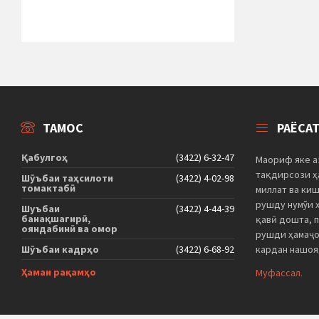
ТАМОС
РАЁСА
Қабулгоҳ
(3422) 6-32-47
Маориф яке а
тақдирсози ҳа
Шӯъбаи таҳсилоти
(3422) 4-02-98
томактабӣ
миллат ва ки
рушду нумўи 
Шуъбаи
(3422) 4-44-39
банақшагирӣ,
қавӣ дошта, 
ояндабинӣ ва омор
рушди ҳамаҷо
Шӯъбаи кадрҳо
(3422) 6-68-92
кардан нашоя
Ҳамаи рақамҳо
Муфассал.