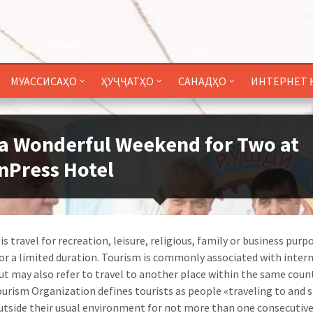
МУАССИСАҲО
ҲУҶҶАТҲО
САНАДҲО
ИНТЕРНЕТ 
a Wonderful Weekend for Two at
Press Hotel
s travel for recreation, leisure, religious, family or business purp
for a limited duration. Tourism is commonly associated with inter
but may also refer to travel to another place within the same coun
urism Organization defines tourists as people «traveling to and s
utside their usual environment for not more than one consecutive