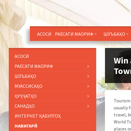
АСОСӢ
РАЁСАТИ МАОРИФ
ШӮЪБАҲО
АСОСӢ
Win 
РАЁСАТИ МАОРИФ
Town
ШӮЪБАҲО
МУАССИСАҲО
ҲУҶҶАТҲО
Tourism i
САНАДҲО
usually 
travel, 
ИНТЕРНЕТ ҚАБУЛГОҲ
World To
НАВИГАРӢ
places o