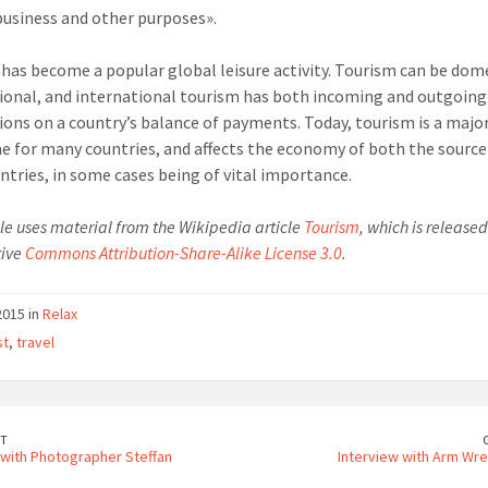
 business and other purposes».
has become a popular global leisure activity. Tourism can be dome
ional, and international tourism has both incoming and outgoing
ions on a country’s balance of payments. Today, tourism is a majo
e for many countries, and affects the economy of both the source
ntries, in some cases being of vital importance.
cle uses material from the Wikipedia article
Tourism
, which is release
tive
Commons Attribution-Share-Alike License 3.0
.
2015 in
Relax
st
,
travel
T
 with Photographer Steffan
Interview with Arm Wre