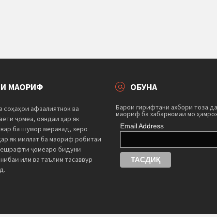
ТИ МАОРИФ
ОБУНА
Барои гирифтани ахбори тоза д
з соҳаҳои афзалиятнок ва
маориф ба хабарномаи мо ҳамро
ёти ҷомеа, ояндаи ҳар як
Email Address
швар ба шумор меравад, зеро
ҳар як миллат ба маориф робитаи
пешрафти ҷомеаро бидуни
нибаи илм ва таълим тасаввур
д.