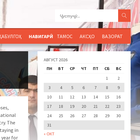
ҚАБУЛГОҲ
НАВИГАРӢ
ТАМОС
АКСҲО
ВАЗОРАТ
АВГУСТ 2026
ПН
ВТ
СР
ЧТ
ПТ
СБ
ВС
1
2
3
4
5
6
7
8
9
10
11
12
13
14
15
16
17
18
19
20
21
22
23
oses,
national
24
25
26
27
28
29
30
try. The
31
taying in
« ОКТ
 year for