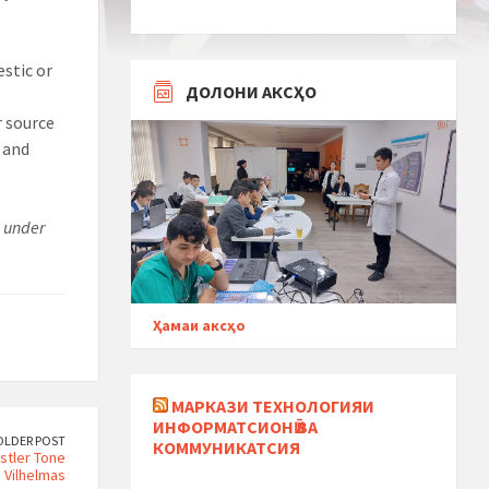
stic or
ДОЛОНИ АКСҲО
r source
 and
d under
Ҳамаи аксҳо
МАРКАЗИ ТЕХНОЛОГИЯИ
ИНФОРМАТСИОНӢ ВА
OLDER POST
КОММУНИКАТСИЯ
stler Tone
Vilhelmas