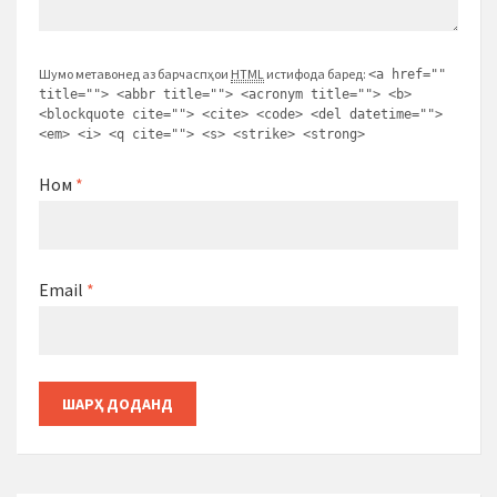
Шумо метавонед аз барчаспҳои
HTML
истифода баред:
<a href=""
title=""> <abbr title=""> <acronym title=""> <b>
<blockquote cite=""> <cite> <code> <del datetime="">
<em> <i> <q cite=""> <s> <strike> <strong>
Ном
*
Email
*