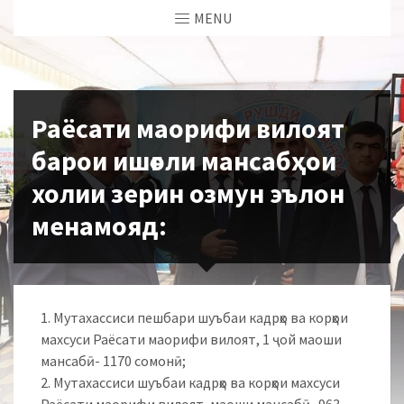
MENU
Раёсати маорифи вилоят
барои ишғоли мансабҳои
холии зерин озмун эълон
менамояд:
1. Мутахассиси пешбари шуъбаи кадрҳо ва корҳои
махсуси Раёсати маорифи вилоят, 1 ҷой маоши
мансабӣ- 1170 сомонӣ;
2. Мутахассиси шуъбаи кадрҳо ва корҳои махсуси