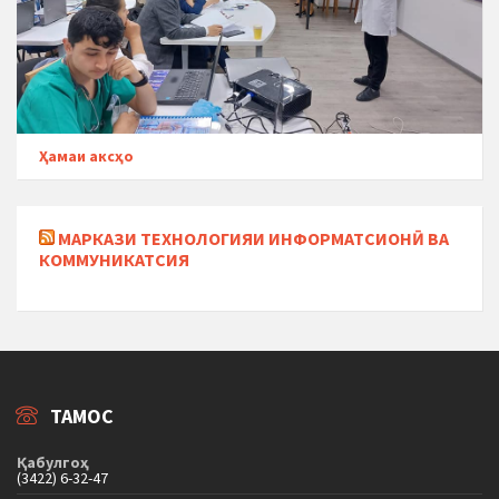
Ҳамаи аксҳо
МАРКАЗИ ТЕХНОЛОГИЯИ ИНФОРМАТСИОНӢ ВА
КОММУНИКАТСИЯ
ТАМОС
Қабулгоҳ
(3422) 6-32-47