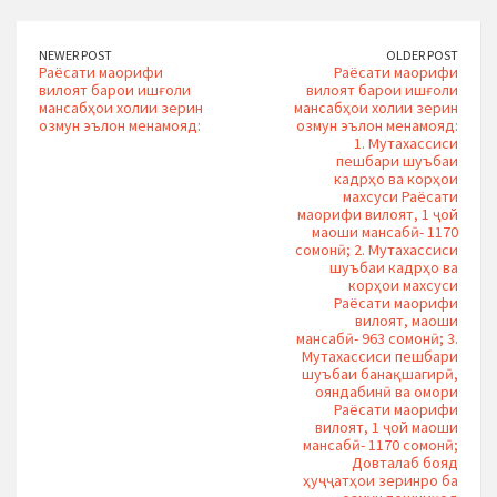
NEWER POST
OLDER POST
Раёсати маорифи
Раёсати маорифи
вилоят барои ишғоли
вилоят барои ишғоли
мансабҳои холии зерин
мансабҳои холии зерин
озмун эълон менамояд:
озмун эълон менамояд:
1. Мутахассиси
пешбари шуъбаи
кадрҳо ва корҳои
махсуси Раёсати
маорифи вилоят, 1 ҷой
маоши мансабӣ- 1170
сомонӣ; 2. Мутахассиси
шуъбаи кадрҳо ва
корҳои махсуси
Раёсати маорифи
вилоят, маоши
мансабӣ- 963 сомонӣ; 3.
Мутахассиси пешбари
шуъбаи банақшагирӣ,
ояндабинӣ ва омори
Раёсати маорифи
вилоят, 1 ҷой маоши
мансабӣ- 1170 сомонӣ;
Довталаб бояд
ҳуҷҷатҳои зеринро ба