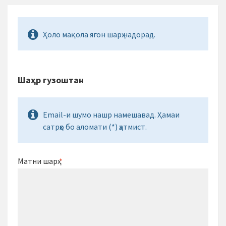
Ҳоло мақола ягон шарҳ надорад.
Шаҳр гузоштан
Email-и шумо нашр намешавад. Ҳамаи
сатрҳо бо аломати (*) ҳатмист.
Матни шарҳ
*