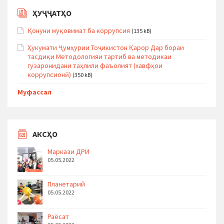
ҲУҶҶАТҲО
Қонуни муқовимат ба коррупсия
(135 kB)
Ҳукумати Ҷумҳурии Тоҷикистон Қарор Дар бораи
тасдиқи Методологияи тартиб ва методикаи
гузаронидани таҳлили фаъолият (хавфҳои
коррупсионӣ)
(350 kB)
Муфассал
АКСҲО
Маркази ДРИ
05.05.2022
Планетарий
05.05.2022
Раёсат