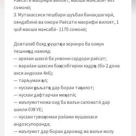
Раёсати маорифи вилоят, маоши мансабӣ- 963
сомонӣ;
3. Мутахассиси пешбари шуъбаи банақшагирӣ,
ояндабинӣ ва омори Раёсати маорифи вилоят, 1
ҷой маоши мансабӣ- 1170 сомонӣ;
Довталаб бояд ҳуҷҷатҳои зеринро ба озмун
пешниҳод намояд:
— аризаи шахсӣ ба унвони сардори раёсат;
— вараќаи шахсии баҳисобгирии кадрҳо (бо 2 дона
акси андозаи 4х6);
— тарљумаи ҳол;
— нусхаи ҳуљљатҳо дар бораи таҳсилот;
— нусхаи дафтарчаи меҳнатӣ;
— маълумотнома оид ба вазъи саломатӣ дар
шакли 038 УЕ;
— нусхаи гувоҳномаи раќами мушаххаси
андозсупоранда;
— маълумот дар бораи даромад ва вазъи молу