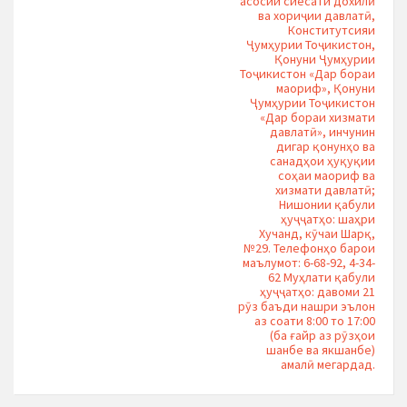
асосии сиёсати дохилӣ
ва хориҷии давлатӣ,
Конститутсияи
Ҷумҳурии Тоҷикистон,
Қонуни Ҷумҳурии
Тоҷикистон «Дар бораи
маориф», Қонуни
Ҷумҳурии Тоҷикистон
«Дар бораи хизмати
давлатӣ», инчунин
дигар қонунҳо ва
санадҳои ҳуқуқии
соҳаи маориф ва
хизмати давлатӣ;
Нишонии қабули
ҳуҷҷатҳо: шаҳри
Хучанд, кӯчаи Шарқ,
№29. Телефонҳо барои
маълумот: 6-68-92, 4-34-
62 Муҳлати қабули
ҳуҷҷатҳо: давоми 21
рӯз баъди нашри эълон
аз соати 8:00 то 17:00
(ба ғайр аз рӯзҳои
шанбе ва якшанбе)
амалӣ мегардад.