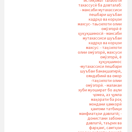
истиқомат Талаботи
тахассусӣ ба довталаб:
- мансаби мутахассиси
пешбари шуъбаи
кадрҳо ва корҳои
махсус- таьсилоти олии
омӯзгорӣ ё
ҳуқуқшиносӣ - мансаби
мутахассиси шуъбаи
кадрҳо ва корҳои
махсус: - таҳсилоти
олии омӯзгорӣ, махсуси
омӯзгорӣ, ё
ҳуқуқшинос
-мутахассиси пешбари
шуъбаи банақшагирӣ,
ояндабинӣ ва омор
-таҳсилоти олии
омӯзгорӣ. - малакаи
хуби муошират бо аҳли
ҷомеа, аз ҷумла
маҳорати ба роҳ
мондани ҳамкорӣ
ҳангоми татбиқи
манфиатҳои давлатӣ; -
донистани забони
давлатӣ, таърих ва
фарҳанг, самтҳои