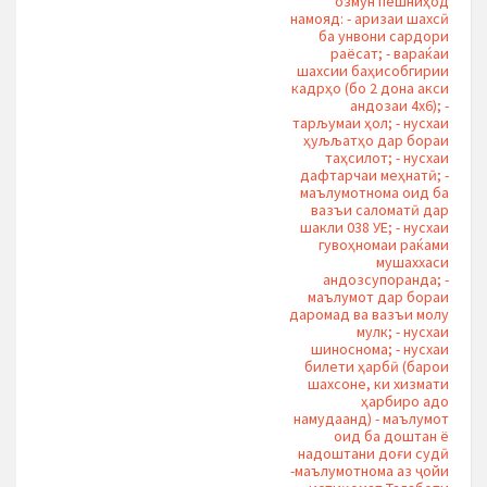
озмун пешниҳод
намояд: - аризаи шахсӣ
ба унвони сардори
раёсат; - вараќаи
шахсии баҳисобгирии
кадрҳо (бо 2 дона акси
андозаи 4х6); -
тарљумаи ҳол; - нусхаи
ҳуљљатҳо дар бораи
таҳсилот; - нусхаи
дафтарчаи меҳнатӣ; -
маълумотнома оид ба
вазъи саломатӣ дар
шакли 038 УЕ; - нусхаи
гувоҳномаи раќами
мушаххаси
андозсупоранда; -
маълумот дар бораи
даромад ва вазъи молу
мулк; - нусхаи
шиноснома; - нусхаи
билети ҳарбӣ (барои
шахсоне, ки хизмати
ҳарбиро адо
намудаанд) - маълумот
оид ба доштан ё
надоштани доғи судӣ
-маълумотнома аз ҷойи