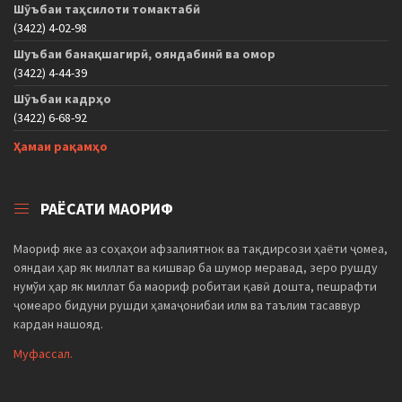
Шӯъбаи таҳсилоти томактабӣ
(3422) 4-02-98
Шуъбаи банақшагирӣ, ояндабинӣ ва омор
(3422) 4-44-39
Шӯъбаи кадрҳо
(3422) 6-68-92
Ҳамаи рақамҳо
РАЁСАТИ МАОРИФ
Маориф яке аз соҳаҳои афзалиятнок ва тақдирсози ҳаёти ҷомеа,
ояндаи ҳар як миллат ва кишвар ба шумор меравад, зеро рушду
нумўи ҳар як миллат ба маориф робитаи қавӣ дошта, пешрафти
ҷомеаро бидуни рушди ҳамаҷонибаи илм ва таълим тасаввур
кардан нашояд.
Муфассал.