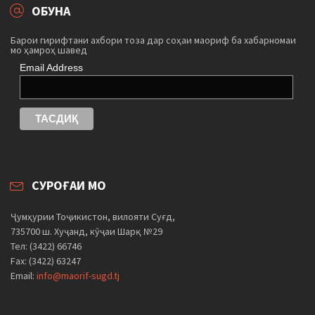
ОБУНА
Барои гирифтани ахбори тоза дар соҳаи маориф ба хабарномаи
мо ҳамроҳ шавед
Email Address
СУРОҒАИ МО
Ҷумҳурии Тоҷикистон, вилояти Суғд,
735700 ш. Хуҷанд, кӯҷаи Шарқ №29
Тел: (3422) 66746
Fax: (3422) 63247
Email:
info@maorif-sugd.tj