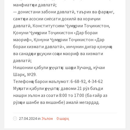
манфиатҳои давлатӣ;
— донистани забони давлатӣ, таърих ва фарҳанг,
самтҳои асосии сиёсати дохилӣ ва хориҷии
давлатӣ, Конститутсияи Ҷумҳурии Тоҷикистон,
Қонуни Ҷумҳурии Тоҷикистон «Дар бораи
маориф», Қонуни Ҷумҳурии Тоҷикистон «Дар
бораи хизмати давлатӣ», инчунин дигар қонунҳо
ва санадҳои ҳуқуқии соҳаи маориф ва хизмати
давлатӣ;
Нишонии қабули ҳуҷҷатҳо: шаҳри Хучанд, кӯчаи
Шарқ, №29.
Телефонҳо барои маълумот: 6-68-92, 4-34-62
Муҳлати қабули ҳуҷҷатҳо: давоми 21 рӯз баъди
нашри эълон аз соати 8:00 то 17:00 (ба ғайр аз
рӯзҳои шанбе ва якшанбе) амалӣ мегардад.
27.04.2024 in
Эълон
0 шарҳ