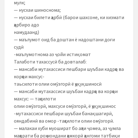
мулк;
— нусхаи шиноснома;
— нусхаи билети ҳарбӣ (барои шахсоне, ки хизмати
ҳарбиро адо
намудаанд)
— маълумот оид ба доштан ё надоштани доғи
судӣ
-маълумотнома аз ҷойи истиқомат
Талаботи тахассусӣ ба довталаб:
— мансаби мутахассиси пешбари шуъбаи кадрҳо ва
корҳои махсус-
таьсилоти олии омӯзгорӣ ё ҳуқуқшиносӣ
— мансаби мутахассиси шуъбаи кадрҳо ва корҳои
махсус: — таҳсилоти
олии омӯзгорӣ, махсуси омӯзгорӣ, ё ҳуқуқшинос
-мутахассиси пешбари шуъбаи банақшагирӣ,
ояндабинӣ ва омор -таҳсилоти олии омӯзгорӣ.
— малакаи хуби муошират бо аҳли ҷомеа, аз ҷумла
маҳорати ба роҳ мондани ҳамкорӣ ҳангоми татбиқи