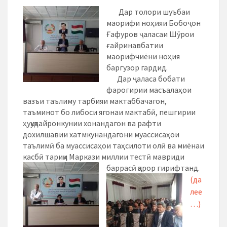
Дар толори шуъбаи
маорифи ноҳияи Бобоҷон
Ғафуров ҷаласаи Шӯрои
ғайринавбатии
маорифчиёни ноҳия
баргузор гардид.
Дар ҷаласа бобати
фарогирии масъалаҳои
вазъи таълиму тарбияи мактаббачагон,
таъминот бо либоси ягонаи мактабӣ, пешгирии
ҳуқуқвайронкунии хонандагон ва рафти
дохилшавии хатмкунандагони муассисаҳои
таълимӣ ба муассисаҳои таҳсилоти олӣ ва миёнаи
касбӣ тариқи Маркази миллии тестӣ мавриди
баррасӣ қарор гирифтанд.
(да
лее
…)