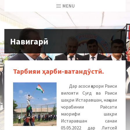
MENU
Навигарӣ
Тарбияи ҳарби-ватандӯстӣ.
Дар асоси қарори Раиси
вилояти Суғд ва Раиси
шаҳри Истаравшан, нақшаи
чорабинии Раёсати
маорифи шаҳри
Истаравшан санаи
05.05.2022 дар Литсей