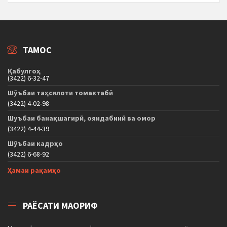
ТАМОС
Қабулгоҳ
(3422) 6-32-47
Шӯъбаи таҳсилоти томактабӣ
(3422) 4-02-98
Шуъбаи банақшагирӣ, ояндабинӣ ва омор
(3422) 4-44-39
Шӯъбаи кадрҳо
(3422) 6-68-92
Ҳамаи рақамҳо
РАЁСАТИ МАОРИФ