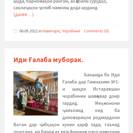
шуда, барномаҳои рангин, аз қабили сурудҳо,
саҳнаҷаҳои ҷолиб намоиш дода шуданд.
(далее…)
06.05.2022
in
Навигарӣ
,
Чорабинӣ
Comments (0)
Иди Ғалаба муборак.
Бахшида ба Иди
Ғалаба дар Гимназияи №1-
и шаҳри Истаравшан
чорабинии шавқовар доир
гардид. Меҳмонони
ҷамъомад оид ба
диловариҳои родмардони
Ватан дар ҷабҳаҳои хунин ҳарф зада, таъкид
доштанд, ки барои аз юғи фашизм озод намудани