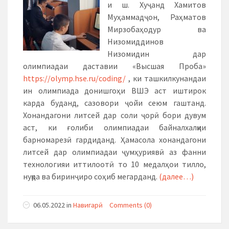
и ш. Хуҷанд Хамитов
Муҳаммадҷон, Раҳматов
Мирзобаҳодур ва
Низомиддинов
Низомидин дар
олимпиадаи даставии «Высшая Проба»
https://olymp.hse.ru/coding/
, ки ташкилкунандаи
ин олимпиада донишгоҳи ВШЭ аст иштирок
карда буданд, сазовори ҷойи сеюм гаштанд.
Хонандагони литсей дар соли ҷорӣ бори дувум
аст, ки ғолиби олимпиадаи байналхалқии
барномарезӣ гардиданд. Ҳамасола хонандагони
литсей дар олимпиадаи ҷумҳуриявӣ аз фанни
технологияи иттилоотӣ то 10 медалҳои тилло,
нуқра ва биринҷиро соҳиб мегарданд.
(далее…)
06.05.2022
in
Навигарӣ
Comments (0)