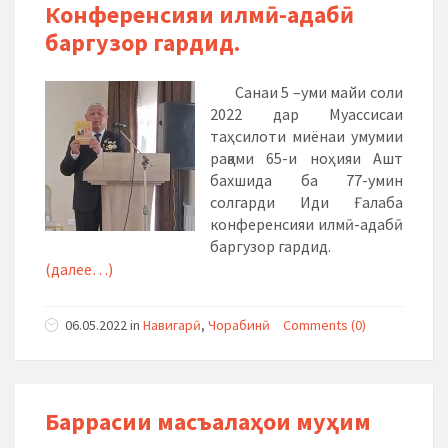
Конференсияи илмӣ-адабӣ
баргузор гардид.
Санаи 5 –уми майи соли
2022 дар Муассисаи
таҳсилоти миёнаи умумии
рақами 65-и ноҳияи Ашт
бахшида ба 77-умин
солгарди Иди Ғалаба
конференсияи илмӣ-адабӣ
баргузор гардид.
(далее…)
06.05.2022
in
Навигарӣ
,
Чорабинӣ
Comments (0)
Баррасии масъалаҳои муҳим