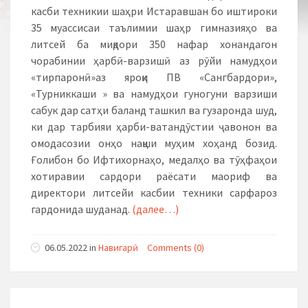
касби техникии шаҳри Истаравшан бо иштироки
35 муассисаи таълимии шаҳр гимназияҳо ва
литсей ба миқдори 350 нафар хонандагон
чорабинии ҳарбӣ-варзишӣ аз рӯйи намудҳои
«тирпаронӣ»аз яроқи ПВ «Сангбардори»,
«Турниккаши » ва намудҳои гуногуни варзиши
сабук дар сатҳи баланд ташкил ва гузаронда шуд,
ки дар тарбияи ҳарби-ватандӯстии ҷавонон ва
омодасозии онҳо нақши муҳим хоҳанд бозид.
Ғолибон бо Ифтихорнаҳо, медалҳо ва тӯҳфаҳои
хотиравии сардори раёсати маориф ва
директори литсейи касбии техники сарфароз
гардонида шуданад.
(далее…)
06.05.2022
in
Навигарӣ
Comments (0)