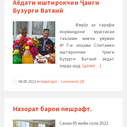
Аёдати иштирокчии Ҷанги
Бузурги Ватанӣ
Имрӯз аз тарафи
кормандони муассисаи
таълими миёна умумии
№7-и ноҳияи Спитамен
иштирокчии Ҷанги
Бузурги Ватанӣ аёдат
карда шуд.
(далее…)
06.05.2022
in
Навигарӣ
Comments (0)
Назорат барои пешрафт.
Санаи 05 майи соли 2022