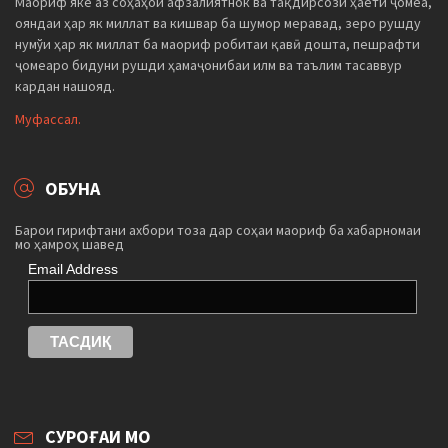
Маориф яке аз соҳаҳои афзалиятнок ва тақдирсози ҳаёти ҷомеа,
ояндаи ҳар як миллат ва кишвар ба шумор меравад, зеро рушду
нумўи ҳар як миллат ба маориф робитаи қавӣ дошта, пешрафти
ҷомеаро бидуни рушди ҳамаҷонибаи илм ва таълим тасаввур
кардан нашояд.
Муфассал.
ОБУНА
Барои гирифтани ахбори тоза дар соҳаи маориф ба хабарномаи
мо ҳамроҳ шавед
Email Address
СУРОҒАИ МО