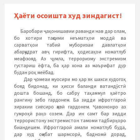
Ҳаёти осоишта худ зиндагист!
Баробари ҷаҳонишавии раванди нав дар олам,
бо хотири тақсими неъматҳои моддӣ ва
сарватҳои табиӣ муборизаи давлатҳои
абарқудрат авҷ гирифта, ҳодисаҳои номатлуб
меафзояд. Аз ҷумла, терроризму экстремизм
густариш ёфта, ба ҳар хона аз маърифат дур
будан роҳ меёбад.
Дар ҷомеаи муосири мо ҳар як шахси худогоҳ
бояд бидонад, ки ҳисси баланди ватандӯстӣ
дошта бошанд, бо сабру таҳаммул ҳаётро
рангину зебо гардонем. Ба зидди ифротгароӣ
зиракии сиёсиро қавӣ гардонем. Ҷавононро аз
гумроҳӣ раҳо созем. Дар ин самт бар зидди
террористону экстремистон тамоми тадбирҳоро
биандешем. Ифротгароӣ амали номатлуб буда,
дар худ оқибат шармсорӣ, бадномӣ дорад,