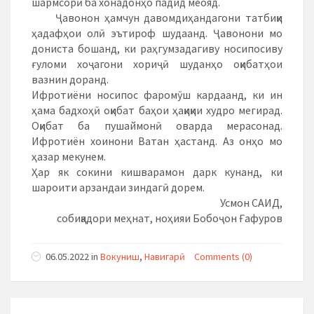
шармсорӣ ба хонадонҳо падид меояд.
Ҷавонон ҳамчун давомдиҳандагони татбиқи
ҳадафҳои олӣ эътироф шудаанд. Ҷавонони мо
дониста бошанд, ки раҳгумзадагиву носипосиву
ғуломи хоҷагони хориҷӣ шуданҳо оқибатҳои
вазнин доранд.
Ифротиёни носипос фаромӯш кардаанд, ки ин
ҳама бадхоҳӣ оқибат баҳои ҳақиқии худро мегирад.
Оқибат ба пушаймонӣ оварда мерасонад.
Ифротиён хоинони Ватан ҳастанд. Аз онҳо мо
ҳазар мекунем.
Ҳар як сокини кишварамон дарк кунанд, ки
шароити арзандаи зиндагӣ дорем.
Усмон САИД,
собиқадори меҳнат, ноҳияи Бобоҷон Ғафуров
06.05.2022
in
Вокуниш
,
Навигарӣ
Comments (0)