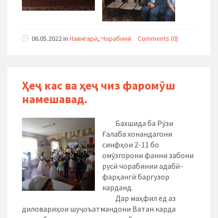
06.05.2022
in
Навигарӣ
,
Чорабинӣ
Comments (0)
Ҳеҷ кас ва ҳеҷ чиз фаромӯш
намешавад.
Бахшида ба Рӯзи
Ғалаба хонандагони
синфҳои 2-11 бо
омӯзгорони фанни забони
русӣ чорабинии адабӣ-
фарҳангӣ баргузор
карданд.
Дар маҳфил ёд аз
диловариҳои шуҷоъатмандони Ватан карда