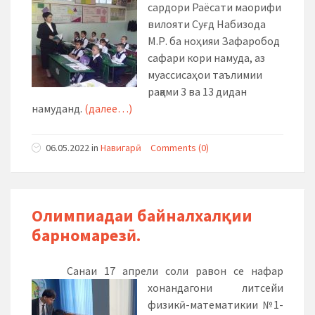
сардори Раёсати маорифи
вилояти Суғд Набизода
М.Р. ба ноҳияи Зафаробод
сафари кори намуда, аз
муассисаҳои таълимии
рақами 3 ва 13 дидан
намуданд.
(далее…)
06.05.2022
in
Навигарӣ
Comments (0)
Олимпиадаи байналхалқии
барномарезӣ.
Санаи 17 апрели соли равон се нафар
хонандагони литсейи
физикӣ-математикии №1-