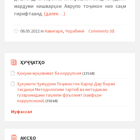
мардуми кишварҳои Аврупо тоҷикон низ саҳм
гирифтаанд.
(далее…)
06.05.2022
in
Навигарӣ
,
Чорабинӣ
Comments (0)
ҲУҶҶАТҲО
Қонуни муқовимат ба коррупсия
(135 kB)
Ҳукумати Ҷумҳурии Тоҷикистон Қарор Дар бораи
тасдиқи Методологияи тартиб ва методикаи
гузаронидани таҳлили фаъолият (хавфҳои
коррупсионӣ)
(350 kB)
Муфассал
АКСҲО