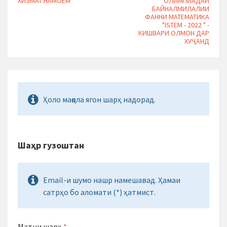
ХИЗМАТ НАМОЕМ
ОЛИМПИАДАИ
БАЙНАЛМИЛАЛИИ
ФАННИ МАТЕМАТИКА
"ISTEM - 2022 " -
КИШВАРИ ОЛМОН ДАР
ХУҶАНД
Ҳоло мақола ягон шарҳ надорад.
Шаҳр гузоштан
Email-и шумо нашр намешавад. Ҳамаи
сатрҳо бо аломати (*) ҳатмист.
Матни шарҳ
*