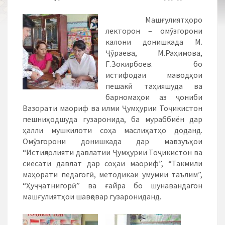
Машғулиятҳоро
лекторон – омӯзгорони
калони донишкада М.
Ҷӯраева, М.Раҳимова,
Г.Зокирбоев. бо
истифодаи маводҳои
пешакӣ таҳияшуда ва
барномаҳои аз ҷониби
Вазорати маориф ва илми Ҷумҳурии Тоҷикистон
пешниҳодшуда гузаронида, ба мураббиён дар
ҳалли мушкилоти соҳа маслиҳатҳо доданд.
Омӯзгорони донишкада дар мавзуъҳои
“Истиқлолияти давлатии Ҷумҳурии Тоҷикистон ва
сиёсати давлат дар соҳаи маориф”, “Такмили
маҳорати педагогӣ, методикаи умумии таълим”,
“Ҳуҷҷатнигорӣ” ва ғайра бо шунавандагон
машғулиятҳои шавқовар гузарониданд.