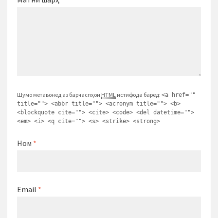
Шумо метавонед аз барчаспҳои
HTML
истифода баред:
<a href=""
title=""> <abbr title=""> <acronym title=""> <b>
<blockquote cite=""> <cite> <code> <del datetime="">
<em> <i> <q cite=""> <s> <strike> <strong>
Ном
*
Email
*