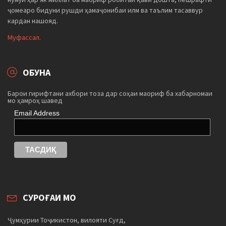
ҷомеаро бидуни рушди ҳамаҷонибаи илм ва таълим тасаввур
кардан нашояд.
Муфассал.
ОБУНА
Барои гирифтани ахбори тоза дар соҳаи маориф ба хабарномаи
мо ҳамроҳ шавед
Email Address
СУРОҒАИ МО
Ҷумҳурии Тоҷикистон, вилояти Суғд,