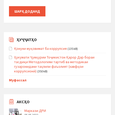
ҲУҶҶАТҲО
Қонуни муқовимат ба коррупсия
(135 kB)
Ҳукумати Ҷумҳурии Тоҷикистон Қарор Дар бораи
тасдиқи Методологияи тартиб ва методикаи
гузаронидани таҳлили фаъолият (хавфҳои
коррупсионӣ)
(350 kB)
Муфассал
АКСҲО
Маркази ДРИ
05.05.2022