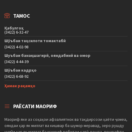
ТАМОС
Қабулгоҳ
(3422) 6-32-47
Шӯъбаи таҳсилоти томактабӣ
(3422) 4-02-98
Шуъбаи банақшагирӣ, ояндабинӣ ва омор
(3422) 4-44-39
Шӯъбаи кадрҳо
(3422) 6-68-92
Ҳамаи рақамҳо
РАЁСАТИ МАОРИФ
Маориф яке аз соҳаҳои афзалиятнок ва тақдирсози ҳаёти ҷомеа,
ояндаи ҳар як миллат ва кишвар ба шумор меравад, зеро рушду
нумўи ҳар як миллат ба маориф робитаи қавӣ дошта, пешрафти