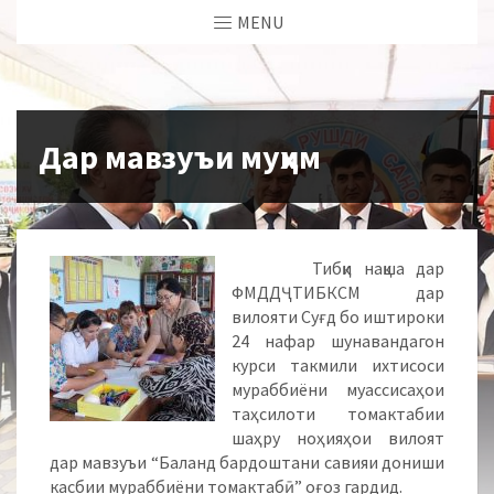
MENU
Дар мавзуъи муҳим
Тибқи нақша дар
ФМДДҶТИБКСМ дар
вилояти Суғд бо иштироки
24 нафар шунавандагон
курси такмили ихтисоси
мураббиёни муассисаҳои
таҳсилоти томактабии
шаҳру ноҳияҳои вилоят
дар мавзуъи “Баланд бардоштани савияи дониши
касбии мураббиёни томактабӣ” оғоз гардид.